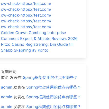
cw-check-https://test.com/
cw-check-https://test.com/
cw-check-https://test.com/
cw-check-https://test.com/
cw-check-https://test.com/
Golden Crown Gambling enterprise
Comment Expert & Athlete Reviews 2026
Ritzo Casino Registrering: Din Guide till
Snabb Skapning av Konto
近期评论
匿名
发表在
Spring框架使用的优点有哪些？
admin
发表在
Spring框架使用的优点有哪些？
admin
发表在
Spring框架使用的优点有哪些？
admin
发表在
Spring框架使用的优点有哪些？