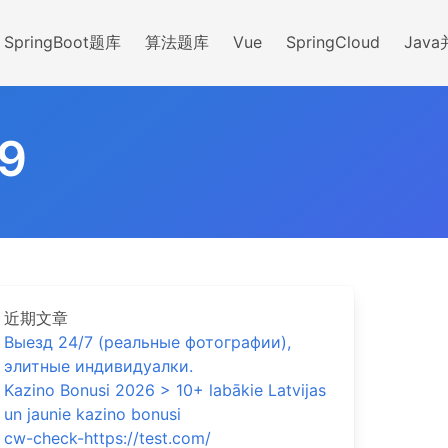
SpringBoot题库
算法题库
Vue
SpringCloud
Jav
9
近期文章
Выезд 24/7 (реальные фотографии),
элитные индивидуалки.
Kazino Bonusi 2026 > 10+ labākie Latvijas
un jaunie kazino bonusi
cw-check-https://test.com/