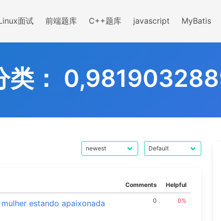
Linux面试
前端题库
C++题库
javascript
MyBatis
分类：
0,981903288
Comments
Helpful
0
0%
 mulher estando apaixonada