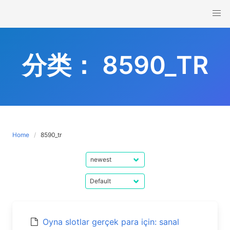
Skip
to
content
分类：
8590_TR
Home
8590_tr
Oyna slotlar gerçek para için: sanal