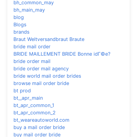
bh_common_may
bh_main_may
blog
Blogs
brands
Braut Weltversandbraut Braute
bride mail order
BRIDE MAILLEMENT BRIDE Bonne idГ©e?
bride order mail
bride order mail agency
bride world mail order brides
browse mail order bride
bt prod
bt_,apr_main
bt_apr_common_1
bt_apr_common_2
bt_weareautoworld.com
buy a mail order bride
buy mail order bride