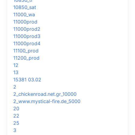
10830_tr
10850_sat
11000_wa
11000prod
11000prod2
11000prod3
11000prod4
11100_prod
11200_prod
12
13
15381 03.02
2
2_chickenroad.net.gr_10000
2_www.mystical-fire.de_5000
20
22
25
3