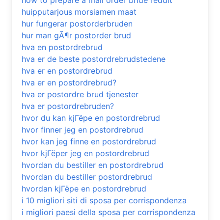
how to prepare a mail order bride reddit
huipputarjous morsiamen maat
hur fungerar postorderbruden
hur man gÃ¶r postorder brud
hva en postordrebrud
hva er de beste postordrebrudstedene
hva er en postordrebrud
hva er en postordrebrud?
hva er postordre brud tjenester
hva er postordrebruden?
hvor du kan kjГёpe en postordrebrud
hvor finner jeg en postordrebrud
hvor kan jeg finne en postordrebrud
hvor kjГёper jeg en postordrebrud
hvordan du bestiller en postordrebrud
hvordan du bestiller postordrebrud
hvordan kjГёpe en postordrebrud
i 10 migliori siti di sposa per corrispondenza
i migliori paesi della sposa per corrispondenza