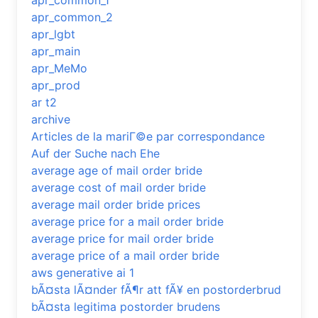
apr_common_1
apr_common_2
apr_lgbt
apr_main
apr_MeMo
apr_prod
ar t2
archive
Articles de la mariГ©e par correspondance
Auf der Suche nach Ehe
average age of mail order bride
average cost of mail order bride
average mail order bride prices
average price for a mail order bride
average price for mail order bride
average price of a mail order bride
aws generative ai 1
bÃ¤sta lÃ¤nder fÃ¶r att fÃ¥ en postorderbrud
bÃ¤sta legitima postorder brudens