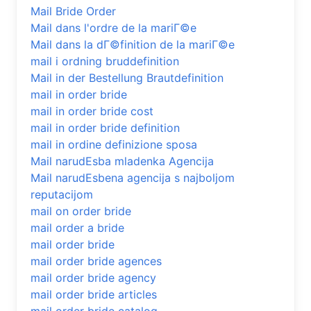
Mail Bride Order
Mail dans l'ordre de la mariГ©e
Mail dans la dГ©finition de la mariГ©e
mail i ordning bruddefinition
Mail in der Bestellung Brautdefinition
mail in order bride
mail in order bride cost
mail in order bride definition
mail in ordine definizione sposa
Mail narudЕѕba mladenka Agencija
Mail narudЕѕbena agencija s najboljom
reputacijom
mail on order bride
mail order a bride
mail order bride
mail order bride agences
mail order bride agency
mail order bride articles