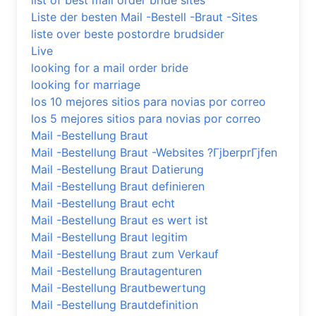
list of best mail order bride sites
Liste der besten Mail -Bestell -Braut -Sites
liste over beste postordre brudsider
Live
looking for a mail order bride
looking for marriage
los 10 mejores sitios para novias por correo
los 5 mejores sitios para novias por correo
Mail -Bestellung Braut
Mail -Bestellung Braut -Websites ?ГјberprГјfen
Mail -Bestellung Braut Datierung
Mail -Bestellung Braut definieren
Mail -Bestellung Braut echt
Mail -Bestellung Braut es wert ist
Mail -Bestellung Braut legitim
Mail -Bestellung Braut zum Verkauf
Mail -Bestellung Brautagenturen
Mail -Bestellung Brautbewertung
Mail -Bestellung Brautdefinition