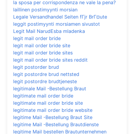
la sposa per corrispondenza ne vale la pena?
laillinen postimyynti morsian
Legale Versandhandel Seiten fГјr BrГ¤ute
leggit postimyynti morsiamen sivustot
Legit Mail NarudЕѕba mladenka
legit mail order bride
legit mail order bride site
legit mail order bride sites
legit mail order bride sites reddit
legit postorder brud
legit postordre brud nettsted
legit postordre brudtjeneste
legitimale Mail -Bestellung Braut
legitimate mail order bride
legitimate mail order bride site
legitimate mail order bride website
legitime Mail -Bestellung Braut Site
legitime Mail -Bestellung Brautdienste
legitime Mail bestellen Brautunternehmen