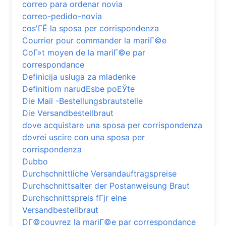
correo para ordenar novia
correo-pedido-novia
cos'ГЁ la sposa per corrispondenza
Courrier pour commander la mariГ©e
CoГ»t moyen de la mariГ©e par
correspondance
Definicija usluga za mladenke
Definitiom narudЕѕbe poЕЎte
Die Mail -Bestellungsbrautstelle
Die Versandbestellbraut
dove acquistare una sposa per corrispondenza
dovrei uscire con una sposa per
corrispondenza
Dubbo
Durchschnittliche Versandauftragspreise
Durchschnittsalter der Postanweisung Braut
Durchschnittspreis fГјr eine
Versandbestellbraut
DГ©couvrez la mariГ©e par correspondance