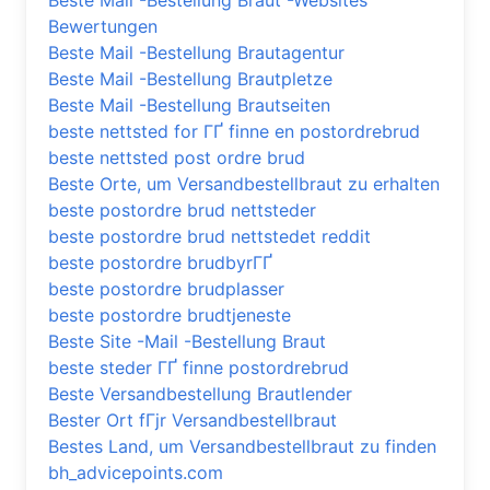
Beste Mail -Bestellung Braut -Websites
Bewertungen
Beste Mail -Bestellung Brautagentur
Beste Mail -Bestellung Brautpletze
Beste Mail -Bestellung Brautseiten
beste nettsted for ГҐ finne en postordrebrud
beste nettsted post ordre brud
Beste Orte, um Versandbestellbraut zu erhalten
beste postordre brud nettsteder
beste postordre brud nettstedet reddit
beste postordre brudbyrГҐ
beste postordre brudplasser
beste postordre brudtjeneste
Beste Site -Mail -Bestellung Braut
beste steder ГҐ finne postordrebrud
Beste Versandbestellung Brautlender
Bester Ort fГјr Versandbestellbraut
Bestes Land, um Versandbestellbraut zu finden
bh_advicepoints.com