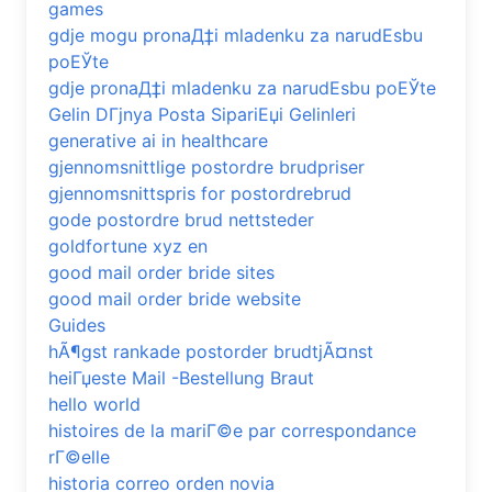
games
gdje mogu pronaД‡i mladenku za narudЕѕbu
poЕЎte
gdje pronaД‡i mladenku za narudЕѕbu poЕЎte
Gelin DГјnya Posta SipariЕџi Gelinleri
generative ai in healthcare
gjennomsnittlige postordre brudpriser
gjennomsnittspris for postordrebrud
gode postordre brud nettsteder
goldfortune xyz en
good mail order bride sites
good mail order bride website
Guides
hÃ¶gst rankade postorder brudtjÃ¤nst
heiГџeste Mail -Bestellung Braut
hello world
histoires de la mariГ©e par correspondance
rГ©elle
historia correo orden novia