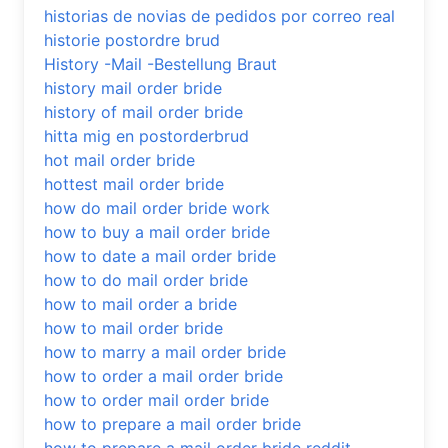
historias de novias de pedidos por correo real
historie postordre brud
History -Mail -Bestellung Braut
history mail order bride
history of mail order bride
hitta mig en postorderbrud
hot mail order bride
hottest mail order bride
how do mail order bride work
how to buy a mail order bride
how to date a mail order bride
how to do mail order bride
how to mail order a bride
how to mail order bride
how to marry a mail order bride
how to order a mail order bride
how to order mail order bride
how to prepare a mail order bride