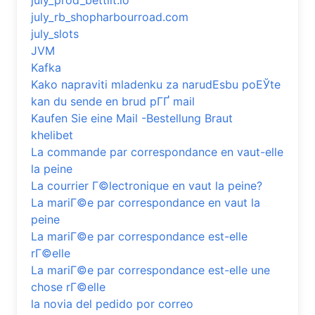
july_prod_bettilt.io
july_rb_shopharbourroad.com
july_slots
JVM
Kafka
Kako napraviti mladenku za narudЕѕbu poЕЎte
kan du sende en brud pГҐ mail
Kaufen Sie eine Mail -Bestellung Braut
khelibet
La commande par correspondance en vaut-elle
la peine
La courrier Г©lectronique en vaut la peine?
La mariГ©e par correspondance en vaut la
peine
La mariГ©e par correspondance est-elle
rГ©elle
La mariГ©e par correspondance est-elle une
chose rГ©elle
la novia del pedido por correo