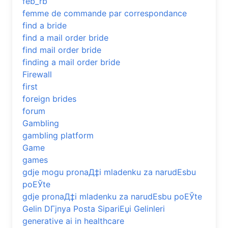
feb_rb
femme de commande par correspondance
find a bride
find a mail order bride
find mail order bride
finding a mail order bride
Firewall
first
foreign brides
forum
Gambling
gambling platform
Game
games
gdje mogu pronaД‡i mladenku za narudЕѕbu
poЕЎte
gdje pronaД‡i mladenku za narudЕѕbu poЕЎte
Gelin DГјnya Posta SipariЕџi Gelinleri
generative ai in healthcare