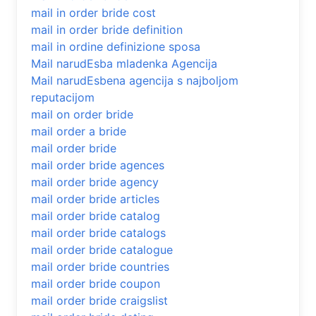
mail in order bride cost
mail in order bride definition
mail in ordine definizione sposa
Mail narudЕѕba mladenka Agencija
Mail narudЕѕbena agencija s najboljom
reputacijom
mail on order bride
mail order a bride
mail order bride
mail order bride agences
mail order bride agency
mail order bride articles
mail order bride catalog
mail order bride catalogs
mail order bride catalogue
mail order bride countries
mail order bride coupon
mail order bride craigslist