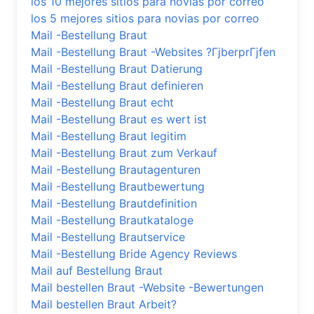
los 10 mejores sitios para novias por correo
los 5 mejores sitios para novias por correo
Mail -Bestellung Braut
Mail -Bestellung Braut -Websites ?ГјberprГјfen
Mail -Bestellung Braut Datierung
Mail -Bestellung Braut definieren
Mail -Bestellung Braut echt
Mail -Bestellung Braut es wert ist
Mail -Bestellung Braut legitim
Mail -Bestellung Braut zum Verkauf
Mail -Bestellung Brautagenturen
Mail -Bestellung Brautbewertung
Mail -Bestellung Brautdefinition
Mail -Bestellung Brautkataloge
Mail -Bestellung Brautservice
Mail -Bestellung Bride Agency Reviews
Mail auf Bestellung Braut
Mail bestellen Braut -Website -Bewertungen
Mail bestellen Braut Arbeit?