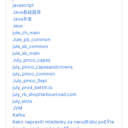
javascript
Java基础题库
Java并发
Jeux
jule_ch_main
Jule_pb_common
jule_sb_common
jule_sb_main
July_pinco_capes
july_pinco_capesandcrowns
july_pinco_common
July_pinco_Sepi
july_prod_bettilt.io
july_rb_shopharbourroad.com
july_slots
JVM
Kafka
Kako napraviti mladenku za narudЕѕbu poЕЎte