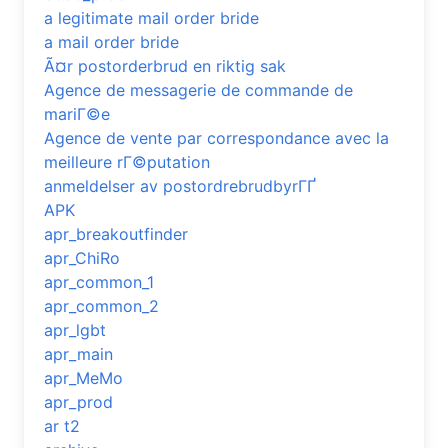
a legitimate mail order bride
a mail order bride
Ã¤r postorderbrud en riktig sak
Agence de messagerie de commande de
mariГ©e
Agence de vente par correspondance avec la
meilleure rГ©putation
anmeldelser av postordrebrudbyrГҐ
APK
apr_breakoutfinder
apr_ChiRo
apr_common_1
apr_common_2
apr_lgbt
apr_main
apr_MeMo
apr_prod
ar t2