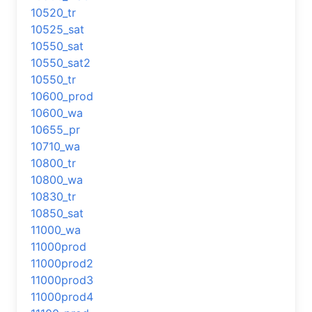
10520_tr
10525_sat
10550_sat
10550_sat2
10550_tr
10600_prod
10600_wa
10655_pr
10710_wa
10800_tr
10800_wa
10830_tr
10850_sat
11000_wa
11000prod
11000prod2
11000prod3
11000prod4