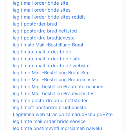
legit mail order bride site
legit mail order bride sites
legit mail order bride sites reddit
legit postorder brud
legit postordre brud nettsted
legit postordre brudtjeneste
legitimale Mail -Bestellung Braut
legitimate mail order bride
legitimate mail order bride site
legitimate mail order bride website
legitime Mail -Bestellung Braut Site
legitime Mail -Bestellung Brautdienste
legitime Mail bestellen Brautunternehmen
legitime Mail bestellen Brautwebsites
legitime postordrebrud nettsteder
legitimert postordre brudtjeneste
Legitimna web stranica za narudЕѕbu poЕЎte
legitimte mail order bride service
legitimte postimyynti morsiamen palvelu