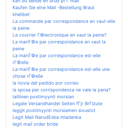
kan du sende en brud pГҐ mail
Kaufen Sie eine Mail -Bestellung Braut
khelibet
La commande par correspondance en vaut-elle
la peine
La courrier Г©lectronique en vaut la peine?
La mariГ©e par correspondance en vaut la
peine
La mariГ©e par correspondance est-elle
rГ©elle
La mariГ©e par correspondance est-elle une
chose rГ©elle
la novia del pedido por correo
la sposa per corrispondenza ne vale la pena?
laillinen postimyynti morsian
Legale Versandhandel Seiten fГјr BrГ¤ute
leggit postimyynti morsiamen sivustot
Legit Mail NarudЕѕba mladenka
legit mail order bride