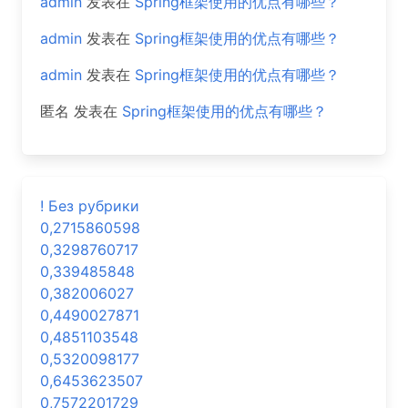
admin
发表在
Spring框架使用的优点有哪些？
admin
发表在
Spring框架使用的优点有哪些？
admin
发表在
Spring框架使用的优点有哪些？
匿名
发表在
Spring框架使用的优点有哪些？
! Без рубрики
0,2715860598
0,3298760717
0,339485848
0,382006027
0,4490027871
0,4851103548
0,5320098177
0,6453623507
0,7572201729