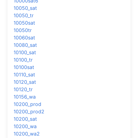
10000sat6
10050_sat
10050_tr
10050sat
10050tr
10060sat
10080_sat
10100_sat
10100_tr
10100sat
10110_sat
10120_sat
10120_tr
10156_wa
10200_prod
10200_prod2
10200_sat
10200_wa
10200_wa2