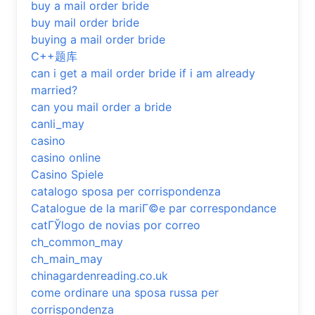
buy a mail order bride
buy mail order bride
buying a mail order bride
C++题库
can i get a mail order bride if i am already
married?
can you mail order a bride
canli_may
casino
casino online
Casino Spiele
catalogo sposa per corrispondenza
Catalogue de la mariГ©e par correspondance
catГЎlogo de novias por correo
ch_common_may
ch_main_may
chinagardenreading.co.uk
come ordinare una sposa russa per
corrispondenza