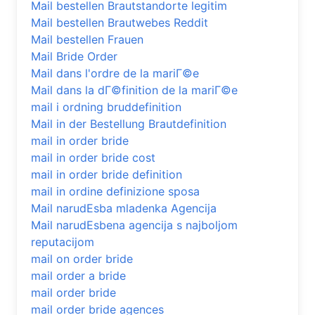
Mail bestellen Brautstandorte legitim
Mail bestellen Brautwebes Reddit
Mail bestellen Frauen
Mail Bride Order
Mail dans l'ordre de la mariГ©e
Mail dans la dГ©finition de la mariГ©e
mail i ordning bruddefinition
Mail in der Bestellung Brautdefinition
mail in order bride
mail in order bride cost
mail in order bride definition
mail in ordine definizione sposa
Mail narudЕѕba mladenka Agencija
Mail narudЕѕbena agencija s najboljom
reputacijom
mail on order bride
mail order a bride
mail order bride
mail order bride agences