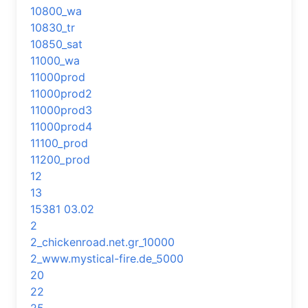
10800_wa
10830_tr
10850_sat
11000_wa
11000prod
11000prod2
11000prod3
11000prod4
11100_prod
11200_prod
12
13
15381 03.02
2
2_chickenroad.net.gr_10000
2_www.mystical-fire.de_5000
20
22