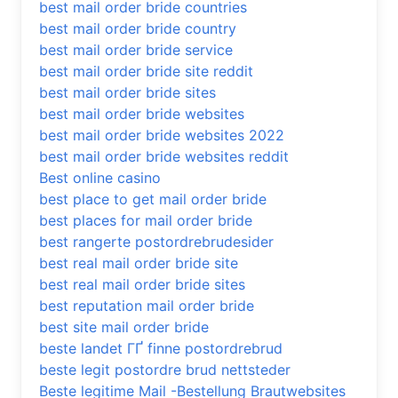
best mail order bride countries
best mail order bride country
best mail order bride service
best mail order bride site reddit
best mail order bride sites
best mail order bride websites
best mail order bride websites 2022
best mail order bride websites reddit
Best online casino
best place to get mail order bride
best places for mail order bride
best rangerte postordrebrudesider
best real mail order bride site
best real mail order bride sites
best reputation mail order bride
best site mail order bride
beste landet ГҐ finne postordrebrud
beste legit postordre brud nettsteder
Beste legitime Mail -Bestellung Brautwebsites