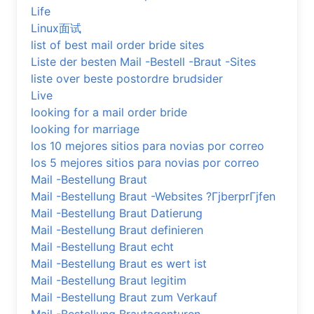
Life
Linux面试
list of best mail order bride sites
Liste der besten Mail -Bestell -Braut -Sites
liste over beste postordre brudsider
Live
looking for a mail order bride
looking for marriage
los 10 mejores sitios para novias por correo
los 5 mejores sitios para novias por correo
Mail -Bestellung Braut
Mail -Bestellung Braut -Websites ?ГјberprГјfen
Mail -Bestellung Braut Datierung
Mail -Bestellung Braut definieren
Mail -Bestellung Braut echt
Mail -Bestellung Braut es wert ist
Mail -Bestellung Braut legitim
Mail -Bestellung Braut zum Verkauf