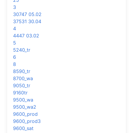
25
3
30747 05.02
37531 30.04
4
4447 03.02
5
5240_tr
6
8
8590_tr
8700_wa
9050_tr
9160tr
9500_wa
9500_wa2
9600_prod
9600_prod3
9600_sat