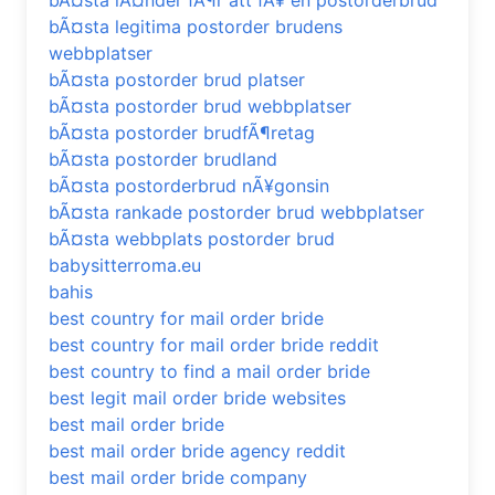
bÃ¤sta lÃ¤nder fÃ¶r att fÃ¥ en postorderbrud
bÃ¤sta legitima postorder brudens
webbplatser
bÃ¤sta postorder brud platser
bÃ¤sta postorder brud webbplatser
bÃ¤sta postorder brudfÃ¶retag
bÃ¤sta postorder brudland
bÃ¤sta postorderbrud nÃ¥gonsin
bÃ¤sta rankade postorder brud webbplatser
bÃ¤sta webbplats postorder brud
babysitterroma.eu
bahis
best country for mail order bride
best country for mail order bride reddit
best country to find a mail order bride
best legit mail order bride websites
best mail order bride
best mail order bride agency reddit
best mail order bride company