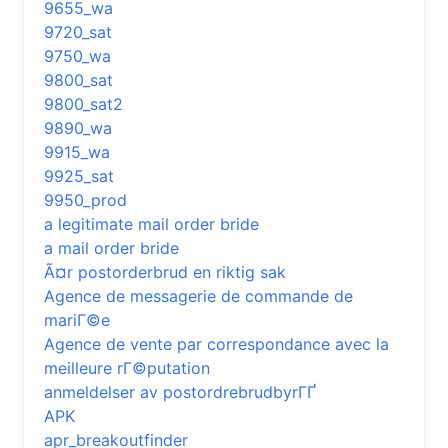
9655_wa
9720_sat
9750_wa
9800_sat
9800_sat2
9890_wa
9915_wa
9925_sat
9950_prod
a legitimate mail order bride
a mail order bride
Ã¤r postorderbrud en riktig sak
Agence de messagerie de commande de
mariГ©e
Agence de vente par correspondance avec la
meilleure rГ©putation
anmeldelser av postordrebrudbyrГҐ
APK
apr_breakoutfinder