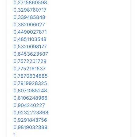
0,2715860598
0,3298760717
0,339485848
0,382006027
0,4490027871
0,4851103548
0,5320098177
0,6453623507
0,7572201729
0,7752161537
0,7870634885
0,7919928325
0,8071085248
0,8106248966
0,904240227
0,9232223868
0,9291843756
0,9819032889
1