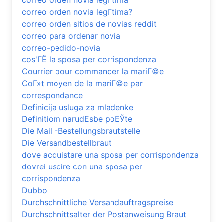
correo orden novia legГ­tima
correo orden novia legГ­tima?
correo orden sitios de novias reddit
correo para ordenar novia
correo-pedido-novia
cos'ГЁ la sposa per corrispondenza
Courrier pour commander la mariГ©e
CoГ»t moyen de la mariГ©e par
correspondance
Definicija usluga za mladenke
Definitiom narudЕѕbe poЕЎte
Die Mail -Bestellungsbrautstelle
Die Versandbestellbraut
dove acquistare una sposa per corrispondenza
dovrei uscire con una sposa per
corrispondenza
Dubbo
Durchschnittliche Versandauftragspreise
Durchschnittsalter der Postanweisung Braut