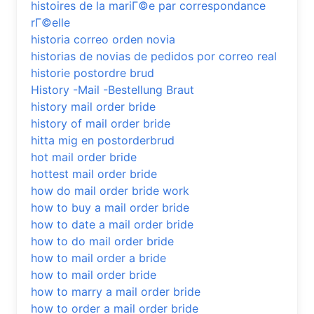
histoires de la mariГ©e par correspondance
rГ©elle
historia correo orden novia
historias de novias de pedidos por correo real
historie postordre brud
History -Mail -Bestellung Braut
history mail order bride
history of mail order bride
hitta mig en postorderbrud
hot mail order bride
hottest mail order bride
how do mail order bride work
how to buy a mail order bride
how to date a mail order bride
how to do mail order bride
how to mail order a bride
how to mail order bride
how to marry a mail order bride
how to order a mail order bride