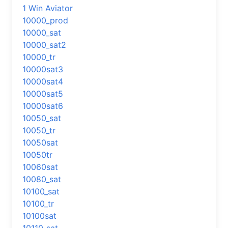
1 Win Aviator
10000_prod
10000_sat
10000_sat2
10000_tr
10000sat3
10000sat4
10000sat5
10000sat6
10050_sat
10050_tr
10050sat
10050tr
10060sat
10080_sat
10100_sat
10100_tr
10100sat