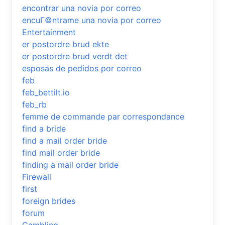
encontrar una novia por correo
encuГ©ntrame una novia por correo
Entertainment
er postordre brud ekte
er postordre brud verdt det
esposas de pedidos por correo
feb
feb_bettilt.io
feb_rb
femme de commande par correspondance
find a bride
find a mail order bride
find mail order bride
finding a mail order bride
Firewall
first
foreign brides
forum