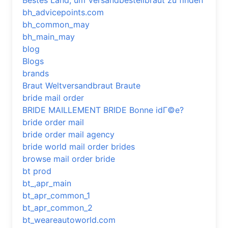
Bestes Land, um Versandbestellbraut zu finden
bh_advicepoints.com
bh_common_may
bh_main_may
blog
Blogs
brands
Braut Weltversandbraut Braute
bride mail order
BRIDE MAILLEMENT BRIDE Bonne idГ©e?
bride order mail
bride order mail agency
bride world mail order brides
browse mail order bride
bt prod
bt_,apr_main
bt_apr_common_1
bt_apr_common_2
bt_weareautoworld.com