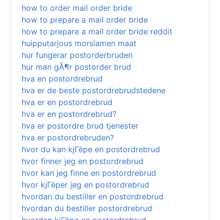
how to order mail order bride
how to prepare a mail order bride
how to prepare a mail order bride reddit
huipputarjous morsiamen maat
hur fungerar postorderbruden
hur man gÃ¶r postorder brud
hva en postordrebrud
hva er de beste postordrebrudstedene
hva er en postordrebrud
hva er en postordrebrud?
hva er postordre brud tjenester
hva er postordrebruden?
hvor du kan kjГёpe en postordrebrud
hvor finner jeg en postordrebrud
hvor kan jeg finne en postordrebrud
hvor kjГёper jeg en postordrebrud
hvordan du bestiller en postordrebrud
hvordan du bestiller postordrebrud