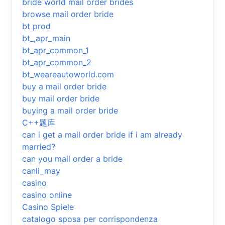
bride world mail order brides
browse mail order bride
bt prod
bt_,apr_main
bt_apr_common_1
bt_apr_common_2
bt_weareautoworld.com
buy a mail order bride
buy mail order bride
buying a mail order bride
C++题库
can i get a mail order bride if i am already
married?
can you mail order a bride
canli_may
casino
casino online
Casino Spiele
catalogo sposa per corrispondenza