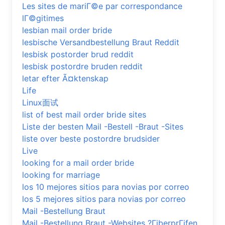
Les sites de mariГ©e par correspondance
lГ©gitimes
lesbian mail order bride
lesbische Versandbestellung Braut Reddit
lesbisk postorder brud reddit
lesbisk postordre bruden reddit
letar efter Ã¤ktenskap
Life
Linux面试
list of best mail order bride sites
Liste der besten Mail -Bestell -Braut -Sites
liste over beste postordre brudsider
Live
looking for a mail order bride
looking for marriage
los 10 mejores sitios para novias por correo
los 5 mejores sitios para novias por correo
Mail -Bestellung Braut
Mail -Bestellung Braut -Websites ?ГјberprГјfen