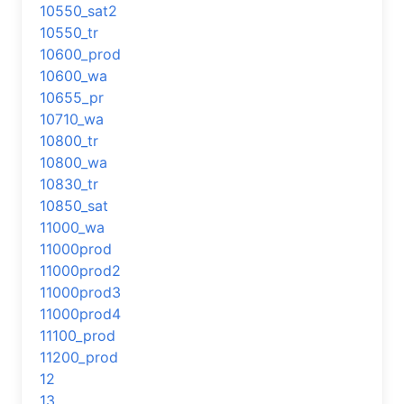
10550_sat2
10550_tr
10600_prod
10600_wa
10655_pr
10710_wa
10800_tr
10800_wa
10830_tr
10850_sat
11000_wa
11000prod
11000prod2
11000prod3
11000prod4
11100_prod
11200_prod
12
13