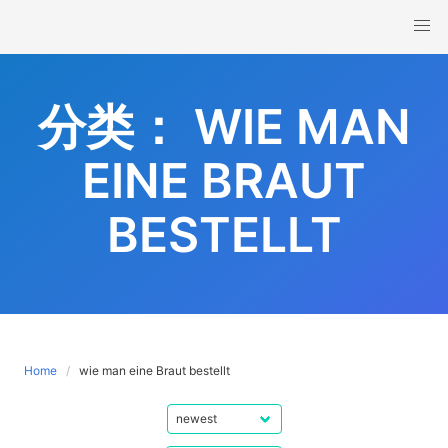
Skip
to
content
分类：
WIE MAN
EINE BRAUT
BESTELLT
Home
wie man eine Braut bestellt