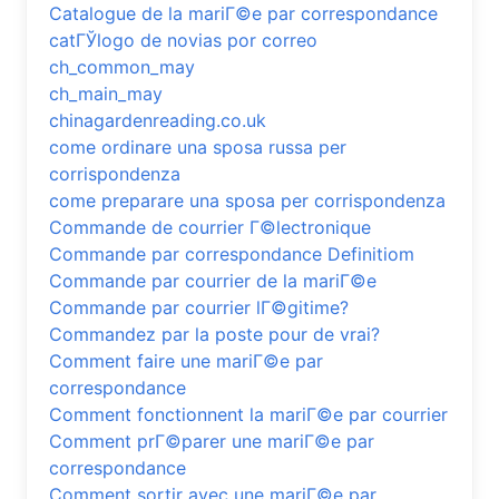
Catalogue de la mariГ©e par correspondance
catГЎlogo de novias por correo
ch_common_may
ch_main_may
chinagardenreading.co.uk
come ordinare una sposa russa per
corrispondenza
come preparare una sposa per corrispondenza
Commande de courrier Г©lectronique
Commande par correspondance Definitiom
Commande par courrier de la mariГ©e
Commande par courrier lГ©gitime?
Commandez par la poste pour de vrai?
Comment faire une mariГ©e par
correspondance
Comment fonctionnent la mariГ©e par courrier
Comment prГ©parer une mariГ©e par
correspondance
Comment sortir avec une mariГ©e par