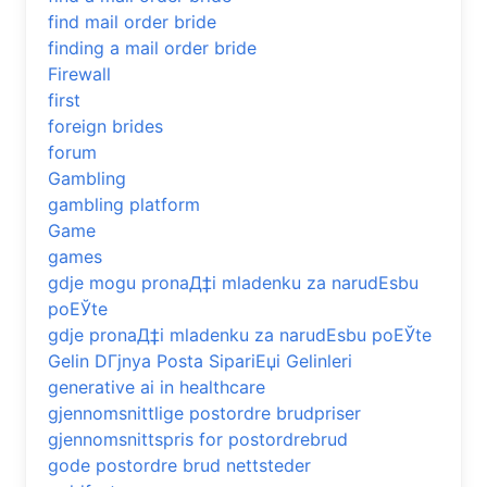
find mail order bride
finding a mail order bride
Firewall
first
foreign brides
forum
Gambling
gambling platform
Game
games
gdje mogu pronaД‡i mladenku za narudЕѕbu
poЕЎte
gdje pronaД‡i mladenku za narudЕѕbu poЕЎte
Gelin DГјnya Posta SipariЕџi Gelinleri
generative ai in healthcare
gjennomsnittlige postordre brudpriser
gjennomsnittspris for postordrebrud
gode postordre brud nettsteder