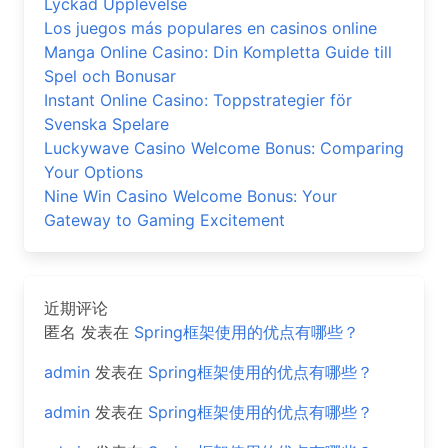
Lyckad Upplevelse
Los juegos más populares en casinos online
Manga Online Casino: Din Kompletta Guide till
Spel och Bonusar
Instant Online Casino: Toppstrategier för
Svenska Spelare
Luckywave Casino Welcome Bonus: Comparing
Your Options
Nine Win Casino Welcome Bonus: Your
Gateway to Gaming Excitement
近期评论
匿名
发表在
Spring框架使用的优点有哪些？
admin
发表在
Spring框架使用的优点有哪些？
admin
发表在
Spring框架使用的优点有哪些？