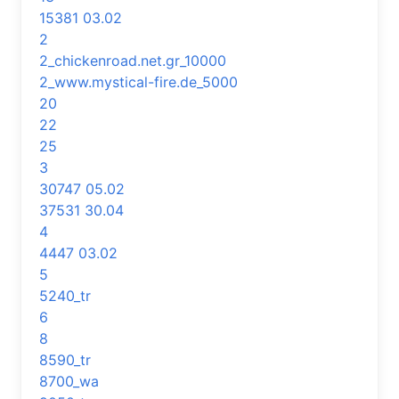
15381 03.02
2
2_chickenroad.net.gr_10000
2_www.mystical-fire.de_5000
20
22
25
3
30747 05.02
37531 30.04
4
4447 03.02
5
5240_tr
6
8
8590_tr
8700_wa