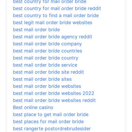
best country for mail order bride
best country for mail order bride reddit
best country to find a mail order bride
best legit mail order bride websites
best mail order bride
best mail order bride agency reddit
best mail order bride company
best mail order bride countries
best mail order bride country
best mail order bride service
best mail order bride site reddit
best mail order bride sites
best mail order bride websites
best mail order bride websites 2022
best mail order bride websites reddit
Best online casino
best place to get mail order bride
best places for mail order bride
best rangerte postordrebrudesider