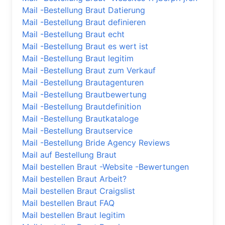
Mail -Bestellung Braut Datierung
Mail -Bestellung Braut definieren
Mail -Bestellung Braut echt
Mail -Bestellung Braut es wert ist
Mail -Bestellung Braut legitim
Mail -Bestellung Braut zum Verkauf
Mail -Bestellung Brautagenturen
Mail -Bestellung Brautbewertung
Mail -Bestellung Brautdefinition
Mail -Bestellung Brautkataloge
Mail -Bestellung Brautservice
Mail -Bestellung Bride Agency Reviews
Mail auf Bestellung Braut
Mail bestellen Braut -Website -Bewertungen
Mail bestellen Braut Arbeit?
Mail bestellen Braut Craigslist
Mail bestellen Braut FAQ
Mail bestellen Braut legitim