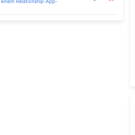
n einem Relationship-App-