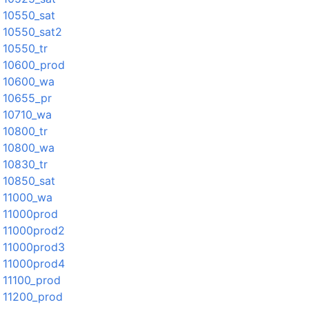
10550_sat
10550_sat2
10550_tr
10600_prod
10600_wa
10655_pr
10710_wa
10800_tr
10800_wa
10830_tr
10850_sat
11000_wa
11000prod
11000prod2
11000prod3
11000prod4
11100_prod
11200_prod