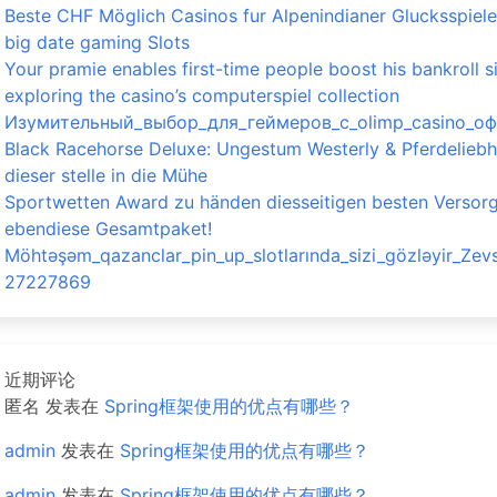
Beste CHF Möglich Casinos fur Alpenindianer Glucksspiele
big date gaming Slots
Your pramie enables first-time people boost his bankroll s
exploring the casino’s computerspiel collection
Изумительный_выбор_для_геймеров_с_olimp_casino_оф
Black Racehorse Deluxe: Ungestum Westerly & Pferdelieb
dieser stelle in die Mühe
Sportwetten Award zu händen diesseitigen besten Versorge
ebendiese Gesamtpaket!
Möhtəşəm_qazanclar_pin_up_slotlarında_sizi_gözləyir_Zev
27227869
近期评论
匿名
发表在
Spring框架使用的优点有哪些？
admin
发表在
Spring框架使用的优点有哪些？
admin
发表在
Spring框架使用的优点有哪些？