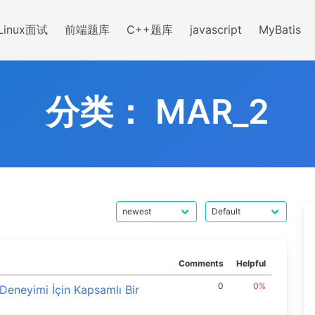
Linux面试
前端题库
C++题库
javascript
MyBatis
分类：
MAR_2
Comments
Helpful
0
0%
Deneyimi İçin Kapsamlı Bir