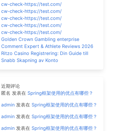
cw-check-https://test.com/
cw-check-https://test.com/
cw-check-https://test.com/
cw-check-https://test.com/
cw-check-https://test.com/
Golden Crown Gambling enterprise
Comment Expert & Athlete Reviews 2026
Ritzo Casino Registrering: Din Guide till
Snabb Skapning av Konto
近期评论
匿名
发表在
Spring框架使用的优点有哪些？
admin
发表在
Spring框架使用的优点有哪些？
admin
发表在
Spring框架使用的优点有哪些？
admin
发表在
Spring框架使用的优点有哪些？