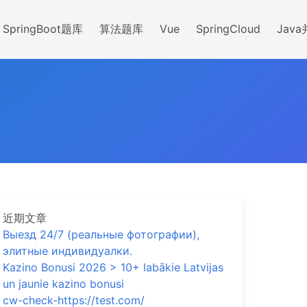
SpringBoot题库
算法题库
Vue
SpringCloud
Jav
近期文章
Выезд 24/7 (реальные фотографии),
элитные индивидуалки.
Kazino Bonusi 2026 > 10+ labākie Latvijas
un jaunie kazino bonusi
cw-check-https://test.com/