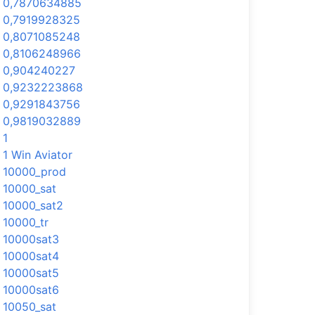
0,7870634885
0,7919928325
0,8071085248
0,8106248966
0,904240227
0,9232223868
0,9291843756
0,9819032889
1
1 Win Aviator
10000_prod
10000_sat
10000_sat2
10000_tr
10000sat3
10000sat4
10000sat5
10000sat6
10050_sat