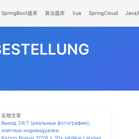
SpringBoot题库
算法题库
Vue
SpringCloud
Jav
-BESTELLUNG
近期文章
Выезд 24/7 (реальные фотографии),
элитные индивидуалки.
Kazino Bonusi 2026 > 10+ labākie Latvijas