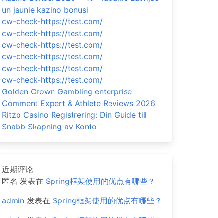
un jaunie kazino bonusi
cw-check-https://test.com/
cw-check-https://test.com/
cw-check-https://test.com/
cw-check-https://test.com/
cw-check-https://test.com/
cw-check-https://test.com/
Golden Crown Gambling enterprise
Comment Expert & Athlete Reviews 2026
Ritzo Casino Registrering: Din Guide till
Snabb Skapning av Konto
近期评论
匿名
发表在
Spring框架使用的优点有哪些？
admin
发表在
Spring框架使用的优点有哪些？