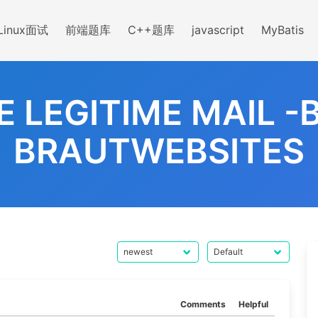
Linux面试
前端题库
C++题库
javascript
MyBatis
E LEGITIME MAIL 
BRAUTWEBSITES
Comments
Helpful