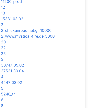
11200_prod
12
13
15381 03.02
2
2_chickenroad.net.gr_10000
2_www.mystical-fire.de_5000
20
22
25
3
30747 05.02
37531 30.04
4
4447 03.02
5
5240_tr
6
8