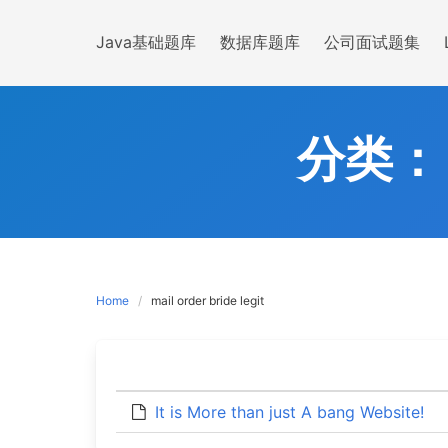
Skip
to
Java基础题库
数据库题库
公司面试题集
content
分类
Home
mail order bride legit
It is More than just A bang Website!