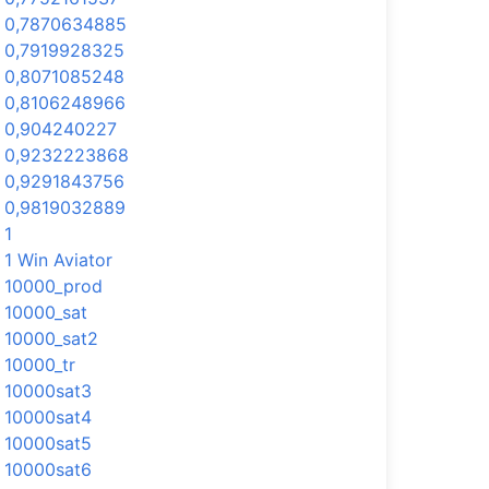
0,7870634885
0,7919928325
0,8071085248
0,8106248966
0,904240227
0,9232223868
0,9291843756
0,9819032889
1
1 Win Aviator
10000_prod
10000_sat
10000_sat2
10000_tr
10000sat3
10000sat4
10000sat5
10000sat6