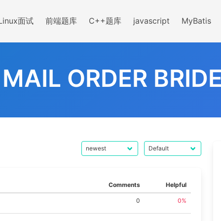
Linux面试
前端题库
C++题库
javascript
MyBatis
：
MAIL ORDER BRIDE
Comments
Helpful
0
0%