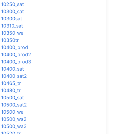
10250_sat
10300_sat
10300sat
10310_sat
10350_wa
10350tr
10400_prod
10400_prod2
10400_prod3
10400_sat
10400_sat2
10465_tr
10480_tr
10500_sat
10500_sat2
10500_wa
10500_wa2
10500_wa3
10520_tr