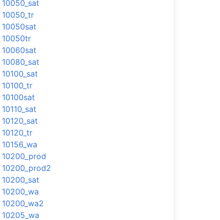
10050_sat
10050_tr
10050sat
10050tr
10060sat
10080_sat
10100_sat
10100_tr
10100sat
10110_sat
10120_sat
10120_tr
10156_wa
10200_prod
10200_prod2
10200_sat
10200_wa
10200_wa2
10205_wa