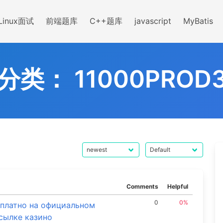
Linux面试
前端题库
C++题库
javascript
MyBatis
分类：
11000PROD
Comments
Helpful
0
0%
сплатно на официальном
сылке казино