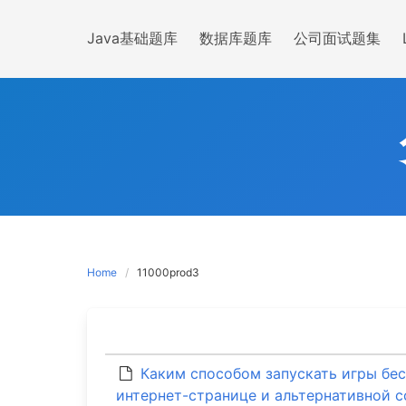
Skip
to
Java基础题库
数据库题库
公司面试题集
content
Home
11000prod3
Каким способом запускать игры бе
интернет-странице и альтернативной с