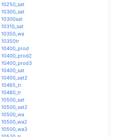
10250_sat
10300_sat
10300sat
10310_sat
10350_wa
10350tr
10400_prod
10400_prod2
10400_prod3
10400_sat
10400_sat2
10465_tr
10480_tr
10500_sat
10500_sat2
10500_wa
10500_wa2
10500_wa3
10520_tr