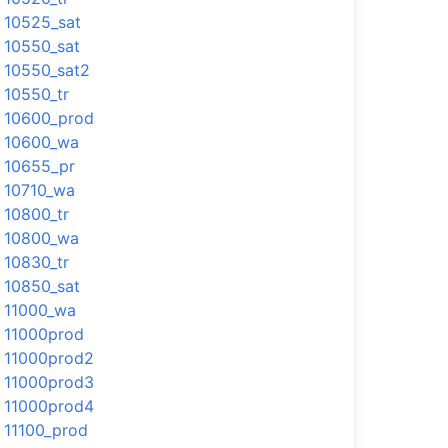
10525_sat
10550_sat
10550_sat2
10550_tr
10600_prod
10600_wa
10655_pr
10710_wa
10800_tr
10800_wa
10830_tr
10850_sat
11000_wa
11000prod
11000prod2
11000prod3
11000prod4
11100_prod