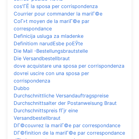
cos'ГЁ la sposa per corrispondenza
Courrier pour commander la mariГ©e
CoГ»t moyen de la mariГ©e par
correspondance
Definicija usluga za mladenke
Definitiom narudЕѕbe poЕЎte
Die Mail -Bestellungsbrautstelle
Die Versandbestellbraut
dove acquistare una sposa per corrispondenza
dovrei uscire con una sposa per
corrispondenza
Dubbo
Durchschnittliche Versandauftragspreise
Durchschnittsalter der Postanweisung Braut
Durchschnittspreis fГјr eine
Versandbestellbraut
DГ©couvrez la mariГ©e par correspondance
DГ©finition de la mariГ©e par correspondance