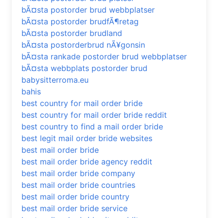
bÃ¤sta postorder brud webbplatser
bÃ¤sta postorder brudfÃ¶retag
bÃ¤sta postorder brudland
bÃ¤sta postorderbrud nÃ¥gonsin
bÃ¤sta rankade postorder brud webbplatser
bÃ¤sta webbplats postorder brud
babysitterroma.eu
bahis
best country for mail order bride
best country for mail order bride reddit
best country to find a mail order bride
best legit mail order bride websites
best mail order bride
best mail order bride agency reddit
best mail order bride company
best mail order bride countries
best mail order bride country
best mail order bride service