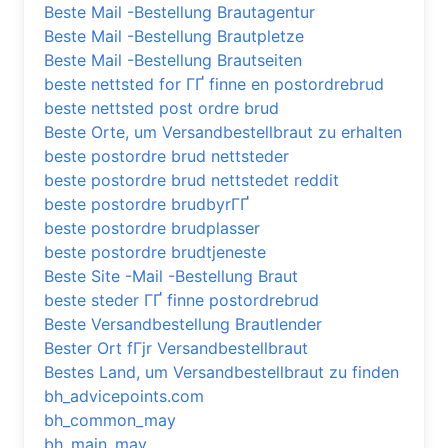
Beste Mail -Bestellung Brautagentur
Beste Mail -Bestellung Brautpletze
Beste Mail -Bestellung Brautseiten
beste nettsted for ГҐ finne en postordrebrud
beste nettsted post ordre brud
Beste Orte, um Versandbestellbraut zu erhalten
beste postordre brud nettsteder
beste postordre brud nettstedet reddit
beste postordre brudbyrГҐ
beste postordre brudplasser
beste postordre brudtjeneste
Beste Site -Mail -Bestellung Braut
beste steder ГҐ finne postordrebrud
Beste Versandbestellung Brautlender
Bester Ort fГјr Versandbestellbraut
Bestes Land, um Versandbestellbraut zu finden
bh_advicepoints.com
bh_common_may
bh_main_may