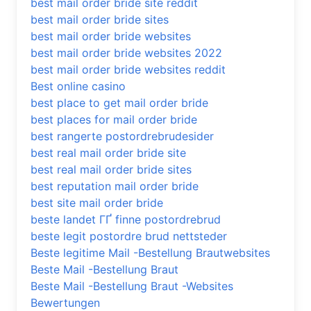
best mail order bride site reddit
best mail order bride sites
best mail order bride websites
best mail order bride websites 2022
best mail order bride websites reddit
Best online casino
best place to get mail order bride
best places for mail order bride
best rangerte postordrebrudesider
best real mail order bride site
best real mail order bride sites
best reputation mail order bride
best site mail order bride
beste landet ГҐ finne postordrebrud
beste legit postordre brud nettsteder
Beste legitime Mail -Bestellung Brautwebsites
Beste Mail -Bestellung Braut
Beste Mail -Bestellung Braut -Websites
Bewertungen