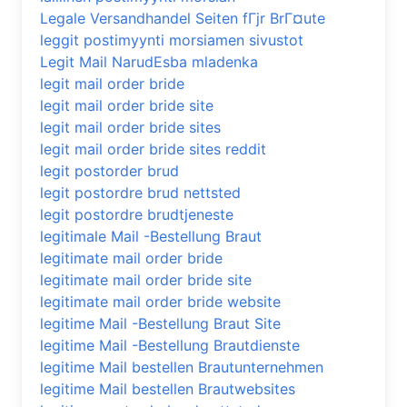
Legale Versandhandel Seiten fГјr BrГ¤ute
leggit postimyynti morsiamen sivustot
Legit Mail NarudЕѕba mladenka
legit mail order bride
legit mail order bride site
legit mail order bride sites
legit mail order bride sites reddit
legit postorder brud
legit postordre brud nettsted
legit postordre brudtjeneste
legitimale Mail -Bestellung Braut
legitimate mail order bride
legitimate mail order bride site
legitimate mail order bride website
legitime Mail -Bestellung Braut Site
legitime Mail -Bestellung Brautdienste
legitime Mail bestellen Brautunternehmen
legitime Mail bestellen Brautwebsites