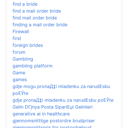
find a bride
find a mail order bride
find mail order bride
finding a mail order bride
Firewall
first
foreign brides
forum
Gambling
gambling platform
Game
games
gdje mogu pronaД‡i mladenku za narudЕѕbu
poЕЎte
gdje pronaД‡i mladenku za narudЕѕbu poЕЎte
Gelin DГјnya Posta SipariЕџi Gelinleri
generative ai in healthcare
gjennomsnittlige postordre brudpriser
gjennomsnittspris for postordrebrud