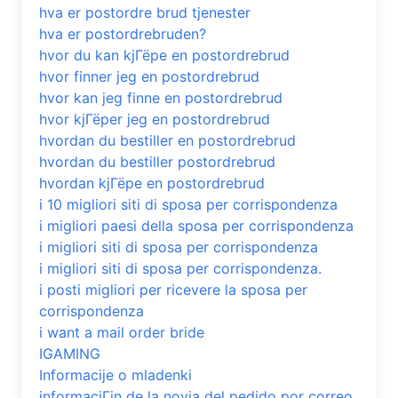
hva er postordre brud tjenester
hva er postordrebruden?
hvor du kan kjГёpe en postordrebrud
hvor finner jeg en postordrebrud
hvor kan jeg finne en postordrebrud
hvor kjГёper jeg en postordrebrud
hvordan du bestiller en postordrebrud
hvordan du bestiller postordrebrud
hvordan kjГёpe en postordrebrud
i 10 migliori siti di sposa per corrispondenza
i migliori paesi della sposa per corrispondenza
i migliori siti di sposa per corrispondenza
i migliori siti di sposa per corrispondenza.
i posti migliori per ricevere la sposa per
corrispondenza
i want a mail order bride
IGAMING
Informacije o mladenki
informaciГіn de la novia del pedido por correo