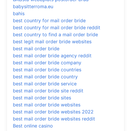
babysitterroma.eu
bahis
best country for mail order bride
best country for mail order bride reddit
best country to find a mail order bride
best legit mail order bride websites
best mail order bride
best mail order bride agency reddit
best mail order bride company
best mail order bride countries
best mail order bride country
best mail order bride service
best mail order bride site reddit
best mail order bride sites
best mail order bride websites
best mail order bride websites 2022
best mail order bride websites reddit
Best online casino