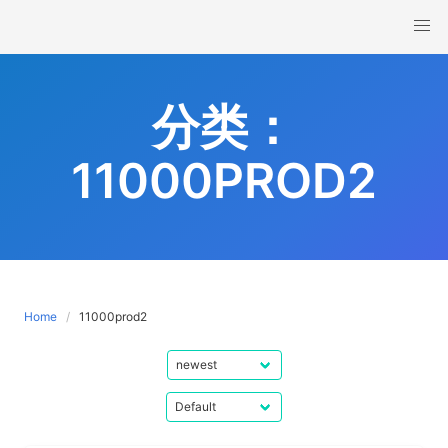
Skip
to
content
分类：
11000PROD2
Home
11000prod2