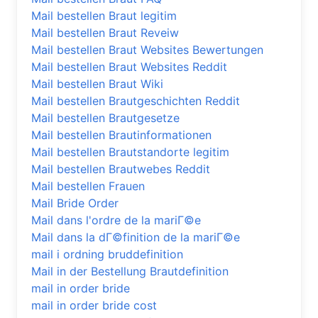
Mail bestellen Braut legitim
Mail bestellen Braut Reveiw
Mail bestellen Braut Websites Bewertungen
Mail bestellen Braut Websites Reddit
Mail bestellen Braut Wiki
Mail bestellen Brautgeschichten Reddit
Mail bestellen Brautgesetze
Mail bestellen Brautinformationen
Mail bestellen Brautstandorte legitim
Mail bestellen Brautwebes Reddit
Mail bestellen Frauen
Mail Bride Order
Mail dans l'ordre de la mariГ©e
Mail dans la dГ©finition de la mariГ©e
mail i ordning bruddefinition
Mail in der Bestellung Brautdefinition
mail in order bride
mail in order bride cost