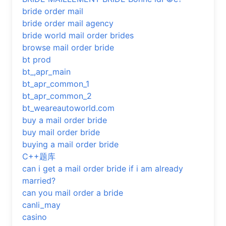
bride order mail
bride order mail agency
bride world mail order brides
browse mail order bride
bt prod
bt_,apr_main
bt_apr_common_1
bt_apr_common_2
bt_weareautoworld.com
buy a mail order bride
buy mail order bride
buying a mail order bride
C++题库
can i get a mail order bride if i am already
married?
can you mail order a bride
canli_may
casino