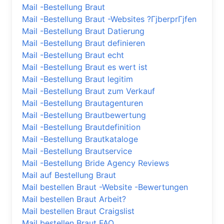
Mail -Bestellung Braut
Mail -Bestellung Braut -Websites ?ГјberprГјfen
Mail -Bestellung Braut Datierung
Mail -Bestellung Braut definieren
Mail -Bestellung Braut echt
Mail -Bestellung Braut es wert ist
Mail -Bestellung Braut legitim
Mail -Bestellung Braut zum Verkauf
Mail -Bestellung Brautagenturen
Mail -Bestellung Brautbewertung
Mail -Bestellung Brautdefinition
Mail -Bestellung Brautkataloge
Mail -Bestellung Brautservice
Mail -Bestellung Bride Agency Reviews
Mail auf Bestellung Braut
Mail bestellen Braut -Website -Bewertungen
Mail bestellen Braut Arbeit?
Mail bestellen Braut Craigslist
Mail bestellen Braut FAQ