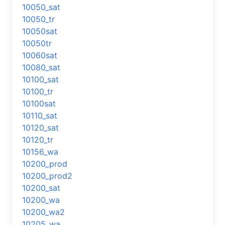
10050_sat
10050_tr
10050sat
10050tr
10060sat
10080_sat
10100_sat
10100_tr
10100sat
10110_sat
10120_sat
10120_tr
10156_wa
10200_prod
10200_prod2
10200_sat
10200_wa
10200_wa2
10205_wa