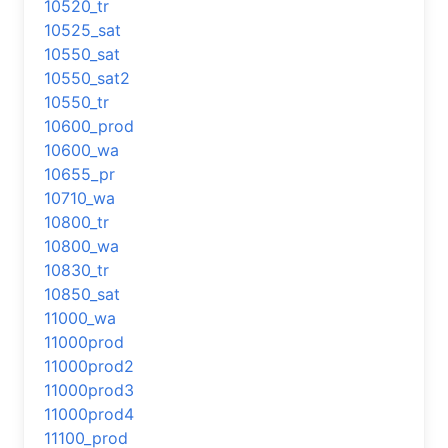
10520_tr
10525_sat
10550_sat
10550_sat2
10550_tr
10600_prod
10600_wa
10655_pr
10710_wa
10800_tr
10800_wa
10830_tr
10850_sat
11000_wa
11000prod
11000prod2
11000prod3
11000prod4
11100_prod