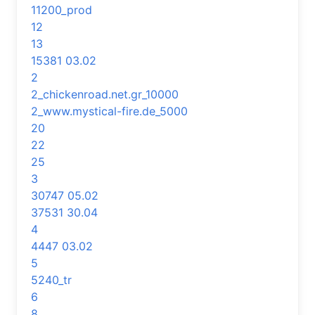
11200_prod
12
13
15381 03.02
2
2_chickenroad.net.gr_10000
2_www.mystical-fire.de_5000
20
22
25
3
30747 05.02
37531 30.04
4
4447 03.02
5
5240_tr
6
8