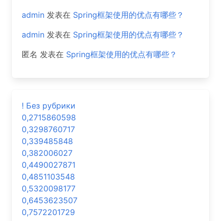
admin
发表在
Spring框架使用的优点有哪些？
admin
发表在
Spring框架使用的优点有哪些？
匿名
发表在
Spring框架使用的优点有哪些？
! Без рубрики
0,2715860598
0,3298760717
0,339485848
0,382006027
0,4490027871
0,4851103548
0,5320098177
0,6453623507
0,7572201729