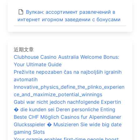
Вулкан: ассортимент развлечений в
интернет игорном заведении с бонусами
近期文章
Clubhouse Casino Australia Welcome Bonus:
Your Ultimate Guide
Preživite nepozaben čas na najboljših igralnih
avtomatih
Innovative_physics_define_the_plinko_experien
ce_and_maximize_potential_winnings
Gabi war nicht jedoch nachfolgende Expertin
� die kunden sei Deren personliche Enting
Beste CHF Möglich Casinos fur Alpenindianer
Glucksspieler � Musizieren Sie wide big date
gaming Slots
Your pramie enables first-time people boost