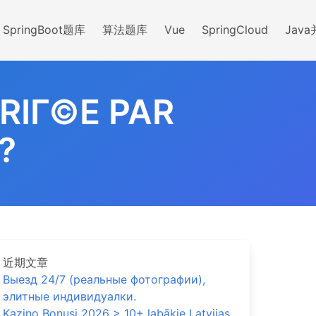
SpringBoot题库
算法题库
Vue
SpringCloud
Jav
RIГ©E PAR
?
近期文章
Выезд 24/7 (реальные фотографии),
элитные индивидуалки.
Kazino Bonusi 2026 > 10+ labākie Latvijas