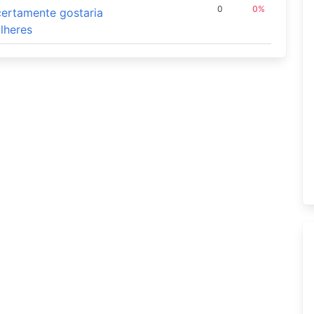
0
0%
certamente gostaria
ulheres