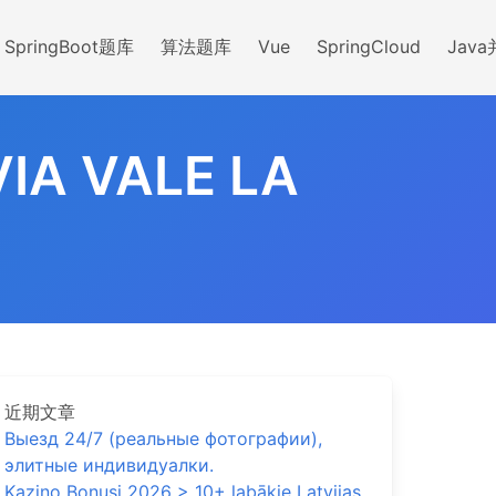
SpringBoot题库
算法题库
Vue
SpringCloud
Jav
IA VALE LA
近期文章
Выезд 24/7 (реальные фотографии),
элитные индивидуалки.
Kazino Bonusi 2026 > 10+ labākie Latvijas