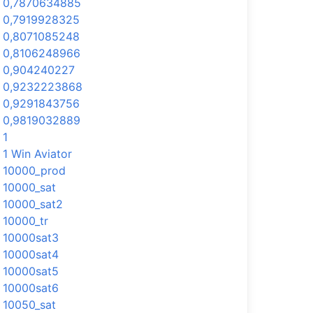
0,7870634885
0,7919928325
0,8071085248
0,8106248966
0,904240227
0,9232223868
0,9291843756
0,9819032889
1
1 Win Aviator
10000_prod
10000_sat
10000_sat2
10000_tr
10000sat3
10000sat4
10000sat5
10000sat6
10050_sat