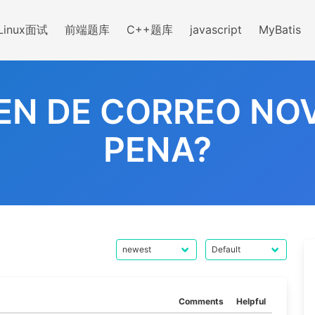
Linux面试
前端题库
C++题库
javascript
MyBatis
EN DE CORREO NOV
PENA?
Comments
Helpful