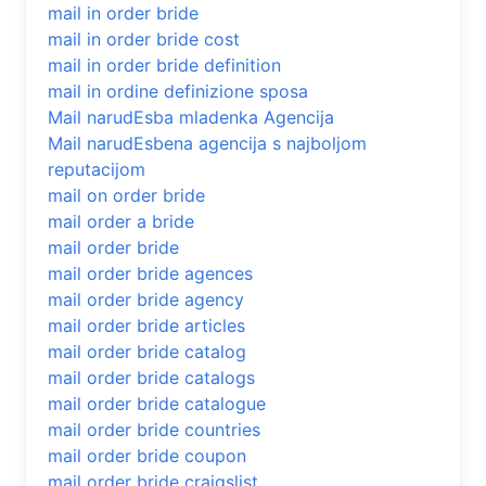
mail in order bride
mail in order bride cost
mail in order bride definition
mail in ordine definizione sposa
Mail narudЕѕba mladenka Agencija
Mail narudЕѕbena agencija s najboljom
reputacijom
mail on order bride
mail order a bride
mail order bride
mail order bride agences
mail order bride agency
mail order bride articles
mail order bride catalog
mail order bride catalogs
mail order bride catalogue
mail order bride countries
mail order bride coupon
mail order bride craigslist