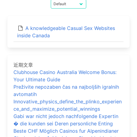
A knowledgeable Casual Sex Websites
inside Canada
近期文章
Clubhouse Casino Australia Welcome Bonus:
Your Ultimate Guide
Preživite nepozaben čas na najboljših igralnih
avtomatih
Innovative_physics_define_the_plinko_experien
ce_and_maximize_potential_winnings
Gabi war nicht jedoch nachfolgende Expertin
� die kunden sei Deren personliche Enting
Beste CHF Möglich Casinos fur Alpenindianer