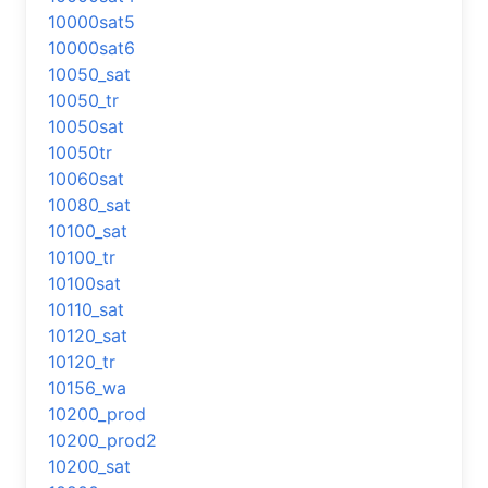
10000sat5
10000sat6
10050_sat
10050_tr
10050sat
10050tr
10060sat
10080_sat
10100_sat
10100_tr
10100sat
10110_sat
10120_sat
10120_tr
10156_wa
10200_prod
10200_prod2
10200_sat