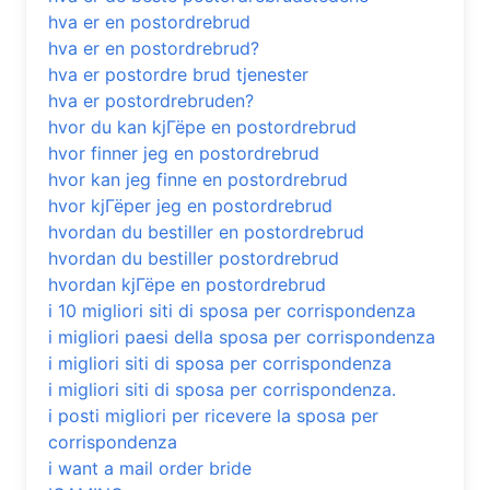
hva er en postordrebrud
hva er en postordrebrud?
hva er postordre brud tjenester
hva er postordrebruden?
hvor du kan kjГёpe en postordrebrud
hvor finner jeg en postordrebrud
hvor kan jeg finne en postordrebrud
hvor kjГёper jeg en postordrebrud
hvordan du bestiller en postordrebrud
hvordan du bestiller postordrebrud
hvordan kjГёpe en postordrebrud
i 10 migliori siti di sposa per corrispondenza
i migliori paesi della sposa per corrispondenza
i migliori siti di sposa per corrispondenza
i migliori siti di sposa per corrispondenza.
i posti migliori per ricevere la sposa per
corrispondenza
i want a mail order bride