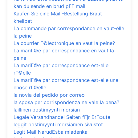
kan du sende en brud pГҐ mail
Kaufen Sie eine Mail -Bestellung Braut
khelibet
La commande par correspondance en vaut-elle
la peine
La courrier Г©lectronique en vaut la peine?
La mariГ©e par correspondance en vaut la
peine
La mariГ©e par correspondance est-elle
rГ©elle
La mariГ©e par correspondance est-elle une
chose rГ©elle
la novia del pedido por correo
la sposa per corrispondenza ne vale la pena?
laillinen postimyynti morsian
Legale Versandhandel Seiten fГјr BrГ¤ute
leggit postimyynti morsiamen sivustot
Legit Mail NarudЕѕba mladenka