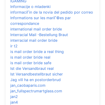
IGAMING
Informacije o mladenki
informaciГіn de la novia del pedido por correo
Informations sur les mariГ©es par
correspondance
international mail order bride
Interracial Mail -Bestellung Braut
interracial mail order bride
ir t2
is mail order bride a real thing
is mail order bride real
is mail order bride safe
Ist die Versandbraut real
Ist Versandbestellbraut sicher
Jag vill ha en postorderbrud
jan_caobaparis.com
jan_fullspectrumartglass.com
jan2
jan4