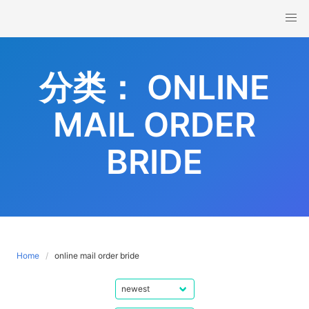
Skip
to
content
分类：
ONLINE
MAIL ORDER
BRIDE
Home
online mail order bride