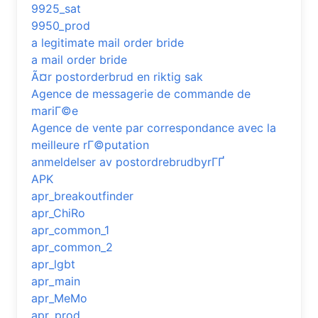
9925_sat
9950_prod
a legitimate mail order bride
a mail order bride
Ã¤r postorderbrud en riktig sak
Agence de messagerie de commande de
mariГ©e
Agence de vente par correspondance avec la
meilleure rГ©putation
anmeldelser av postordrebrudbyrГҐ
APK
apr_breakoutfinder
apr_ChiRo
apr_common_1
apr_common_2
apr_lgbt
apr_main
apr_MeMo
apr_prod