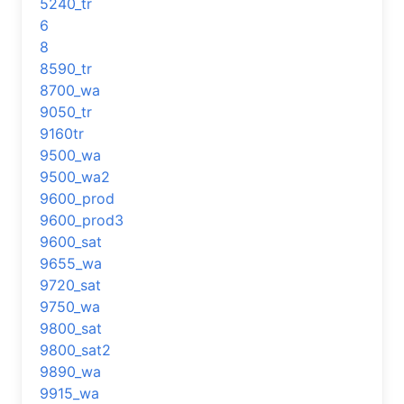
5240_tr
6
8
8590_tr
8700_wa
9050_tr
9160tr
9500_wa
9500_wa2
9600_prod
9600_prod3
9600_sat
9655_wa
9720_sat
9750_wa
9800_sat
9800_sat2
9890_wa
9915_wa