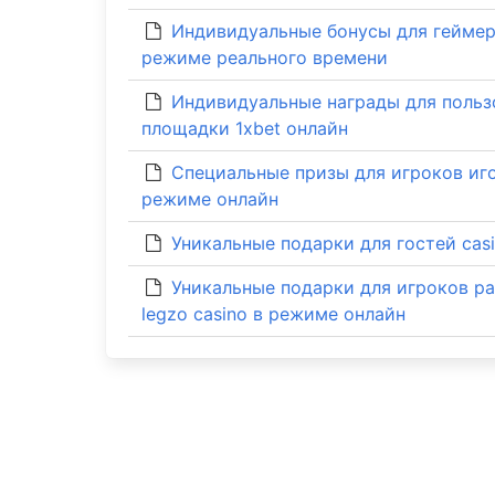
Индивидуальные бонусы для геймеро
режиме реального времени
Индивидуальные награды для польз
площадки 1xbet онлайн
Специальные призы для игроков иго
режиме онлайн
Уникальные подарки для гостей casi
Уникальные подарки для игроков р
legzo casino в режиме онлайн