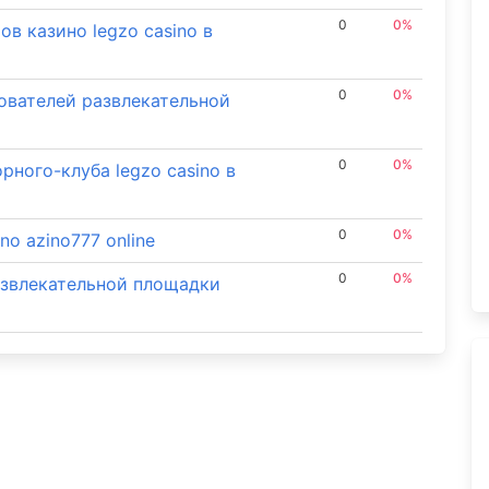
0
0%
в казино legzo casino в
0
0%
ователей развлекательной
0
0%
рного-клуба legzo casino в
0
0%
no azino777 online
0
0%
азвлекательной площадки