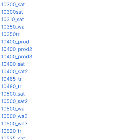
10300_sat
10300sat
10310_sat
10350_wa
10350tr
10400_prod
10400_prod2
10400_prod3
10400_sat
10400_sat2
10465_tr
10480_tr
10500_sat
10500_sat2
10500_wa
10500_wa2
10500_wa3
10520_tr
10525_sat