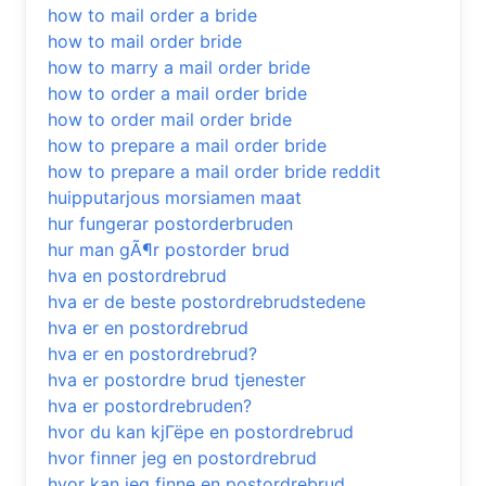
how to mail order a bride
how to mail order bride
how to marry a mail order bride
how to order a mail order bride
how to order mail order bride
how to prepare a mail order bride
how to prepare a mail order bride reddit
huipputarjous morsiamen maat
hur fungerar postorderbruden
hur man gÃ¶r postorder brud
hva en postordrebrud
hva er de beste postordrebrudstedene
hva er en postordrebrud
hva er en postordrebrud?
hva er postordre brud tjenester
hva er postordrebruden?
hvor du kan kjГёpe en postordrebrud
hvor finner jeg en postordrebrud
hvor kan jeg finne en postordrebrud