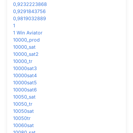
0,9232223868
0,9291843756
0,9819032889
1
1 Win Aviator
10000_prod
10000_sat
10000_sat2
10000_tr
10000sat3
10000sat4
10000sat5
10000sat6
10050_sat
10050_tr
10050sat
10050tr
10060sat
10080_sat