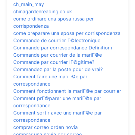
ch_main_may
chinagardenreading.co.uk
come ordinare una sposa russa per
corrispondenza
come preparare una sposa per corrispondenza
Commande de courrier Г©lectronique
Commande par correspondance Definitiom
Commande par courrier de la mariГ©e
Commande par courrier lГ©gitime?
Commandez par la poste pour de vrai?
Comment faire une mariГ©e par
correspondance
Comment fonctionnent la mariГ©e par courrier
Comment prГ©parer une mariГ©e par
correspondance
Comment sortir avec une mariГ©e par
correspondance
comprar correo orden novia
comprar una novia por correo