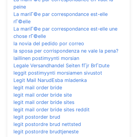
peine
La mariГ©e par correspondance est-elle
rГ©elle
La mariГ©e par correspondance est-elle une
chose rГ©elle
la novia del pedido por correo
la sposa per corrispondenza ne vale la pena?
laillinen postimyynti morsian
Legale Versandhandel Seiten fГјr BrГ¤ute
leggit postimyynti morsiamen sivustot
Legit Mail NarudЕѕba mladenka
legit mail order bride
legit mail order bride site
legit mail order bride sites
legit mail order bride sites reddit
legit postorder brud
legit postordre brud nettsted
legit postordre brudtjeneste