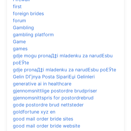
first
foreign brides
forum
Gambling
gambling platform
Game
games
gdje mogu pronaД‡i mladenku za narudЕѕbu
poЕЎte
gdje pronaД‡i mladenku za narudЕѕbu poЕЎte
Gelin DГјnya Posta SipariЕџi Gelinleri
generative ai in healthcare
gjennomsnittlige postordre brudpriser
gjennomsnittspris for postordrebrud
gode postordre brud nettsteder
goldfortune xyz en
good mail order bride sites
good mail order bride website