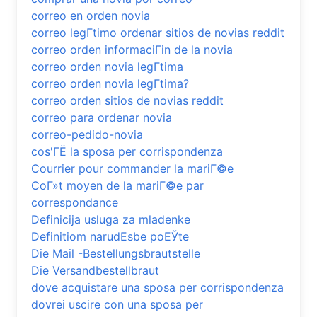
correo en orden novia
correo legГ­timo ordenar sitios de novias reddit
correo orden informaciГіn de la novia
correo orden novia legГ­tima
correo orden novia legГ­tima?
correo orden sitios de novias reddit
correo para ordenar novia
correo-pedido-novia
cos'ГЁ la sposa per corrispondenza
Courrier pour commander la mariГ©e
CoГ»t moyen de la mariГ©e par
correspondance
Definicija usluga za mladenke
Definitiom narudЕѕbe poЕЎte
Die Mail -Bestellungsbrautstelle
Die Versandbestellbraut
dove acquistare una sposa per corrispondenza
dovrei uscire con una sposa per