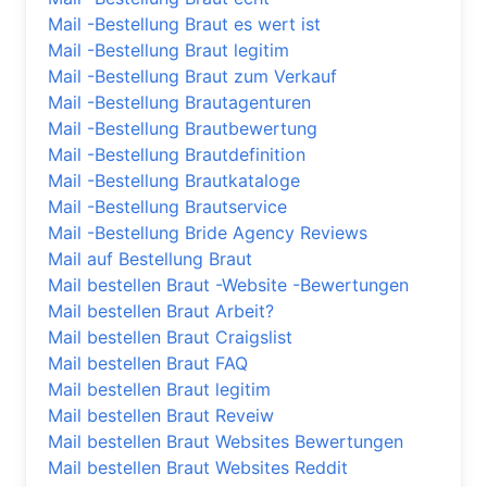
Mail -Bestellung Braut es wert ist
Mail -Bestellung Braut legitim
Mail -Bestellung Braut zum Verkauf
Mail -Bestellung Brautagenturen
Mail -Bestellung Brautbewertung
Mail -Bestellung Brautdefinition
Mail -Bestellung Brautkataloge
Mail -Bestellung Brautservice
Mail -Bestellung Bride Agency Reviews
Mail auf Bestellung Braut
Mail bestellen Braut -Website -Bewertungen
Mail bestellen Braut Arbeit?
Mail bestellen Braut Craigslist
Mail bestellen Braut FAQ
Mail bestellen Braut legitim
Mail bestellen Braut Reveiw
Mail bestellen Braut Websites Bewertungen
Mail bestellen Braut Websites Reddit