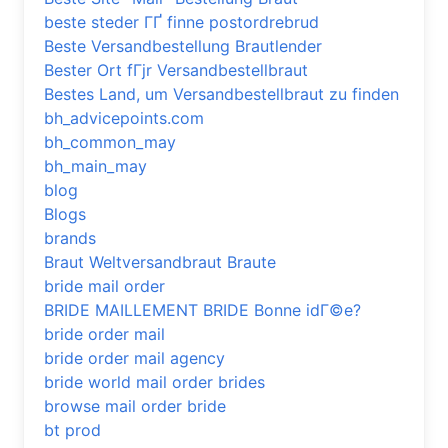
beste steder ГҐ finne postordrebrud
Beste Versandbestellung Brautlender
Bester Ort fГјr Versandbestellbraut
Bestes Land, um Versandbestellbraut zu finden
bh_advicepoints.com
bh_common_may
bh_main_may
blog
Blogs
brands
Braut Weltversandbraut Braute
bride mail order
BRIDE MAILLEMENT BRIDE Bonne idГ©e?
bride order mail
bride order mail agency
bride world mail order brides
browse mail order bride
bt prod