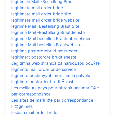
legitimale Mail -Bestellung Braut
legitimate mail order bride
legitimate mail order bride site
legitimate mail order bride website
legitime Mail -Bestellung Braut Site
legitime Mail -Bestellung Brautdienste
legitime Mail bestellen Brautunternehmen
legitime Mail bestellen Brautwebsites
legitime postordrebrud nettsteder
legitimert postordre brudtjeneste
Legitimna web stranica za narudЕѕbu poЕЎte
legitimte mail order bride service
legitimte postimyynti morsiamen palvelu
legitimte postorder brudtjÃ¤nst
Les meilleurs pays pour obtenir une mariГ©e
par correspondance
Les sites de mariГ©e par correspondance
lГ©gitimes
lesbian mail order bride