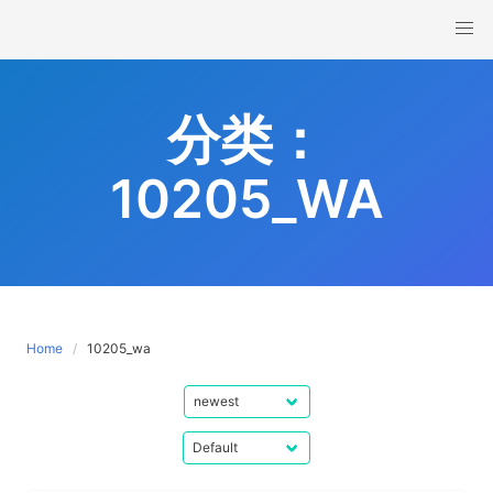
Skip
to
content
分类：
10205_WA
Home
10205_wa