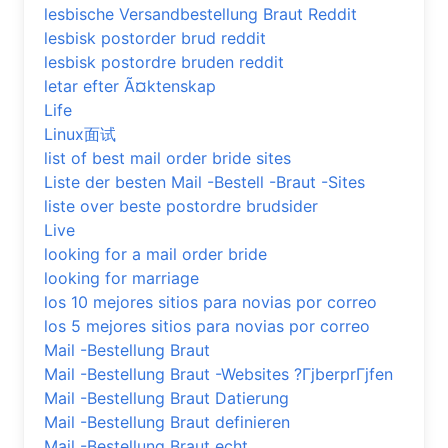
lesbische Versandbestellung Braut Reddit
lesbisk postorder brud reddit
lesbisk postordre bruden reddit
letar efter Ã¤ktenskap
Life
Linux面试
list of best mail order bride sites
Liste der besten Mail -Bestell -Braut -Sites
liste over beste postordre brudsider
Live
looking for a mail order bride
looking for marriage
los 10 mejores sitios para novias por correo
los 5 mejores sitios para novias por correo
Mail -Bestellung Braut
Mail -Bestellung Braut -Websites ?ГјberprГјfen
Mail -Bestellung Braut Datierung
Mail -Bestellung Braut definieren
Mail -Bestellung Braut echt