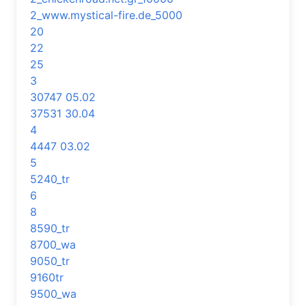
2_www.mystical-fire.de_5000
20
22
25
3
30747 05.02
37531 30.04
4
4447 03.02
5
5240_tr
6
8
8590_tr
8700_wa
9050_tr
9160tr
9500_wa