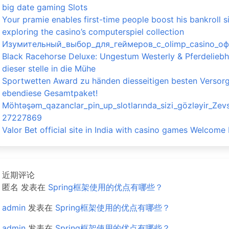
big date gaming Slots
Your pramie enables first-time people boost his bankroll s
exploring the casino’s computerspiel collection
Изумительный_выбор_для_геймеров_с_olimp_casino_оф
Black Racehorse Deluxe: Ungestum Westerly & Pferdelieb
dieser stelle in die Mühe
Sportwetten Award zu händen diesseitigen besten Versorge
ebendiese Gesamtpaket!
Möhtəşəm_qazanclar_pin_up_slotlarında_sizi_gözləyir_Zev
27227869
Valor Bet official site in India with casino games Welcom
近期评论
匿名
发表在
Spring框架使用的优点有哪些？
admin
发表在
Spring框架使用的优点有哪些？
admin
发表在
Spring框架使用的优点有哪些？