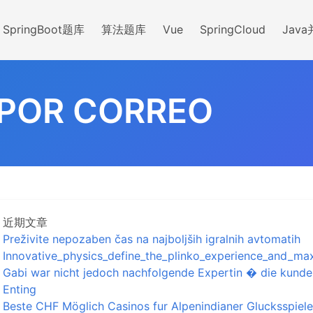
SpringBoot题库
算法题库
Vue
SpringCloud
Jav
 POR CORREO
近期文章
Preživite nepozaben čas na najboljših igralnih avtomatih
Innovative_physics_define_the_plinko_experience_and_max
Gabi war nicht jedoch nachfolgende Expertin � die kunde
Enting
Beste CHF Möglich Casinos fur Alpenindianer Glucksspiele