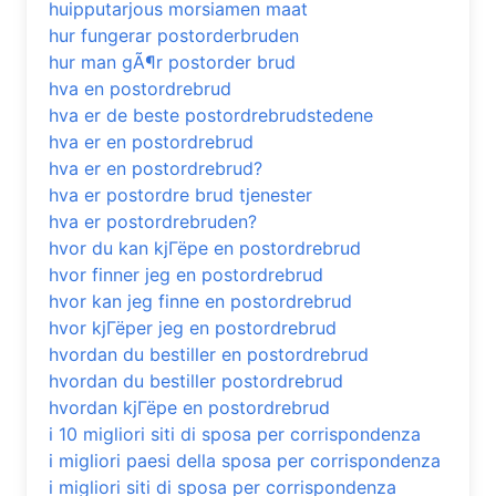
huipputarjous morsiamen maat
hur fungerar postorderbruden
hur man gÃ¶r postorder brud
hva en postordrebrud
hva er de beste postordrebrudstedene
hva er en postordrebrud
hva er en postordrebrud?
hva er postordre brud tjenester
hva er postordrebruden?
hvor du kan kjГёpe en postordrebrud
hvor finner jeg en postordrebrud
hvor kan jeg finne en postordrebrud
hvor kjГёper jeg en postordrebrud
hvordan du bestiller en postordrebrud
hvordan du bestiller postordrebrud
hvordan kjГёpe en postordrebrud
i 10 migliori siti di sposa per corrispondenza
i migliori paesi della sposa per corrispondenza
i migliori siti di sposa per corrispondenza