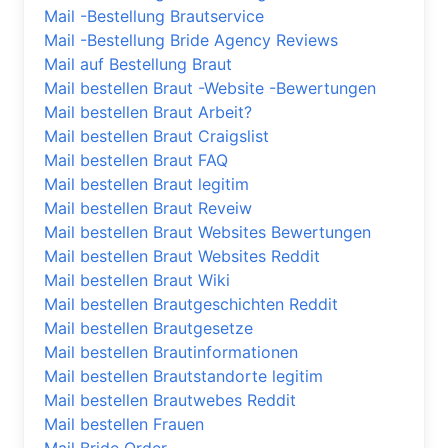
Mail -Bestellung Brautservice
Mail -Bestellung Bride Agency Reviews
Mail auf Bestellung Braut
Mail bestellen Braut -Website -Bewertungen
Mail bestellen Braut Arbeit?
Mail bestellen Braut Craigslist
Mail bestellen Braut FAQ
Mail bestellen Braut legitim
Mail bestellen Braut Reveiw
Mail bestellen Braut Websites Bewertungen
Mail bestellen Braut Websites Reddit
Mail bestellen Braut Wiki
Mail bestellen Brautgeschichten Reddit
Mail bestellen Brautgesetze
Mail bestellen Brautinformationen
Mail bestellen Brautstandorte legitim
Mail bestellen Brautwebes Reddit
Mail bestellen Frauen