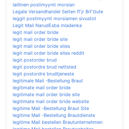
laillinen postimyynti morsian
Legale Versandhandel Seiten fГјr BrГ¤ute
leggit postimyynti morsiamen sivustot
Legit Mail NarudЕѕba mladenka
legit mail order bride
legit mail order bride site
legit mail order bride sites
legit mail order bride sites reddit
legit postorder brud
legit postordre brud nettsted
legit postordre brudtjeneste
legitimale Mail -Bestellung Braut
legitimate mail order bride
legitimate mail order bride site
legitimate mail order bride website
legitime Mail -Bestellung Braut Site
legitime Mail -Bestellung Brautdienste
legitime Mail bestellen Brautunternehmen