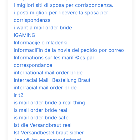
i migliori siti di sposa per corrispondenza.
i posti migliori per ricevere la sposa per
corrispondenza
i want a mail order bride
IGAMING
Informacije o mladenki
informaciГіn de la novia del pedido por correo
Informations sur les mariГ©es par
correspondance
international mail order bride
Interracial Mail -Bestellung Braut
interracial mail order bride
ir t2
is mail order bride a real thing
is mail order bride real
is mail order bride safe
Ist die Versandbraut real
Ist Versandbestellbraut sicher