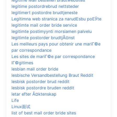
legitime Mail bestellen Brautwebsites
legitime postordrebrud nettsteder
legitimert postordre brudtjeneste
Legitimna web stranica za narudЕѕbu poЕЎte
legitimte mail order bride service
legitimte postimyynti morsiamen palvelu
legitimte postorder brudtjÃ¤nst
Les meilleurs pays pour obtenir une mariГ©e
par correspondance
Les sites de mariГ©e par correspondance
lГ©gitimes
lesbian mail order bride
lesbische Versandbestellung Braut Reddit
lesbisk postorder brud reddit
lesbisk postordre bruden reddit
letar efter Ã¤ktenskap
Life
Linux面试
list of best mail order bride sites