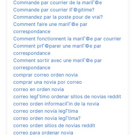
Commande par courrier de la mariГ©e
Commande par courrier lГ©gitime?
Commandez par la poste pour de vrai?
Comment faire une mariГ©e par
correspondance
Comment fonctionnent la mariГ©e par courrier
Comment prГ©parer une mariГ©e par
correspondance
Comment sortir avec une mariГ©e par
correspondance
comprar correo orden novia
comprar una novia por correo
correo en orden novia
correo legГ­timo ordenar sitios de novias reddit
correo orden informaciГіn de la novia
correo orden novia legГ­tima
correo orden novia legГ­tima?
correo orden sitios de novias reddit
correo para ordenar novia