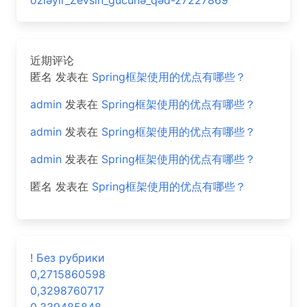
özləyir_Zevsin_gücünə_qəd-27227869
近期评论
匿名
发表在
Spring框架使用的优点有哪些？
admin
发表在
Spring框架使用的优点有哪些？
admin
发表在
Spring框架使用的优点有哪些？
admin
发表在
Spring框架使用的优点有哪些？
匿名
发表在
Spring框架使用的优点有哪些？
! Без рубрики
0,2715860598
0,3298760717