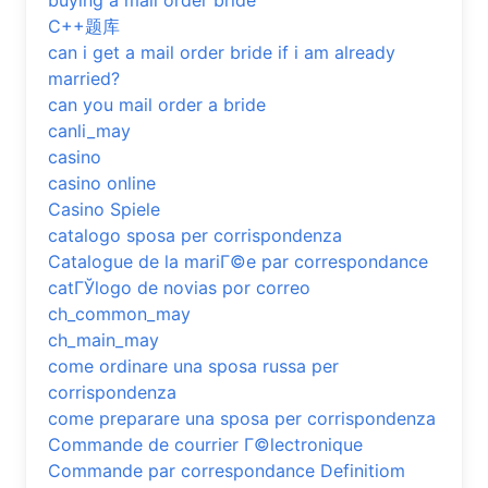
buying a mail order bride
C++题库
can i get a mail order bride if i am already
married?
can you mail order a bride
canli_may
casino
casino online
Casino Spiele
catalogo sposa per corrispondenza
Catalogue de la mariГ©e par correspondance
catГЎlogo de novias por correo
ch_common_may
ch_main_may
come ordinare una sposa russa per
corrispondenza
come preparare una sposa per corrispondenza
Commande de courrier Г©lectronique
Commande par correspondance Definitiom