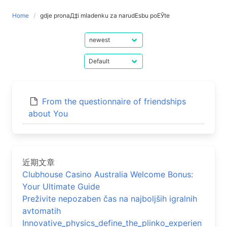
Home
gdje pronaД‡i mladenku za narudЕѕbu poЕЎte
From the questionnaire of friendships
about You
近期文章
Clubhouse Casino Australia Welcome Bonus:
Your Ultimate Guide
Preživite nepozaben čas na najboljših igralnih
avtomatih
Innovative_physics_define_the_plinko_experien