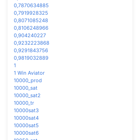
0,7870634885
0,7919928325
0,8071085248
0,8106248966
0,904240227
0,9232223868
0,9291843756
0,9819032889
1
1 Win Aviator
10000_prod
10000_sat
10000_sat2
10000_tr
10000sat3
10000sat4
10000sat5
10000sat6