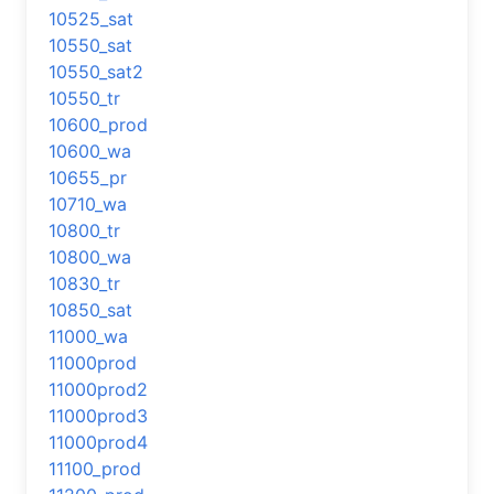
10525_sat
10550_sat
10550_sat2
10550_tr
10600_prod
10600_wa
10655_pr
10710_wa
10800_tr
10800_wa
10830_tr
10850_sat
11000_wa
11000prod
11000prod2
11000prod3
11000prod4
11100_prod