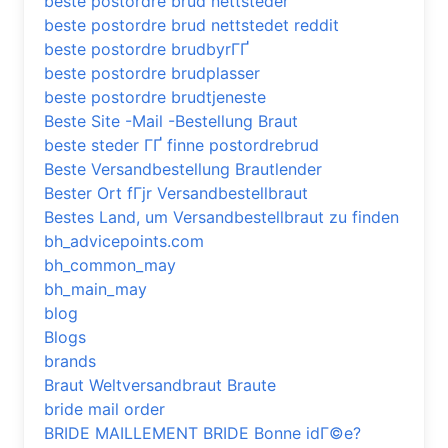
beste postordre brud nettsteder
beste postordre brud nettstedet reddit
beste postordre brudbyrГҐ
beste postordre brudplasser
beste postordre brudtjeneste
Beste Site -Mail -Bestellung Braut
beste steder ГҐ finne postordrebrud
Beste Versandbestellung Brautlender
Bester Ort fГјr Versandbestellbraut
Bestes Land, um Versandbestellbraut zu finden
bh_advicepoints.com
bh_common_may
bh_main_may
blog
Blogs
brands
Braut Weltversandbraut Braute
bride mail order
BRIDE MAILLEMENT BRIDE Bonne idГ©e?