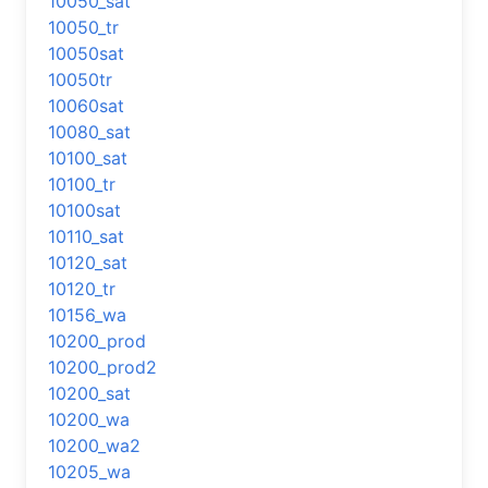
10050_sat
10050_tr
10050sat
10050tr
10060sat
10080_sat
10100_sat
10100_tr
10100sat
10110_sat
10120_sat
10120_tr
10156_wa
10200_prod
10200_prod2
10200_sat
10200_wa
10200_wa2
10205_wa