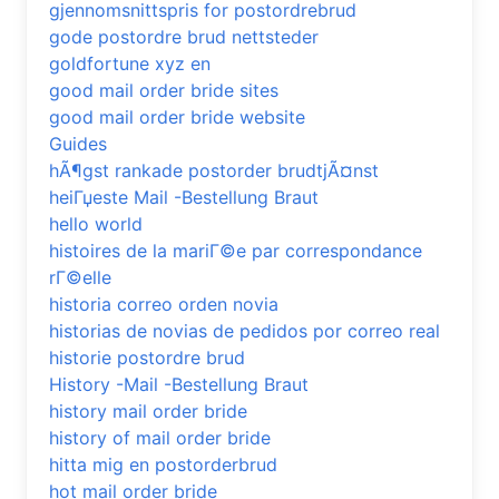
gjennomsnittspris for postordrebrud
gode postordre brud nettsteder
goldfortune xyz en
good mail order bride sites
good mail order bride website
Guides
hÃ¶gst rankade postorder brudtjÃ¤nst
heiГџeste Mail -Bestellung Braut
hello world
histoires de la mariГ©e par correspondance
rГ©elle
historia correo orden novia
historias de novias de pedidos por correo real
historie postordre brud
History -Mail -Bestellung Braut
history mail order bride
history of mail order bride
hitta mig en postorderbrud
hot mail order bride