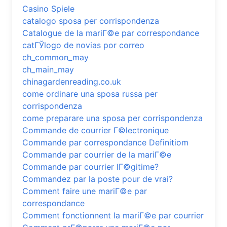
Casino Spiele
catalogo sposa per corrispondenza
Catalogue de la mariГ©e par correspondance
catГЎlogo de novias por correo
ch_common_may
ch_main_may
chinagardenreading.co.uk
come ordinare una sposa russa per
corrispondenza
come preparare una sposa per corrispondenza
Commande de courrier Г©lectronique
Commande par correspondance Definitiom
Commande par courrier de la mariГ©e
Commande par courrier lГ©gitime?
Commandez par la poste pour de vrai?
Comment faire une mariГ©e par
correspondance
Comment fonctionnent la mariГ©e par courrier