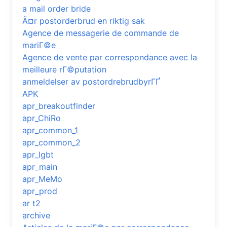
a mail order bride
Ã¤r postorderbrud en riktig sak
Agence de messagerie de commande de
mariГ©e
Agence de vente par correspondance avec la
meilleure rГ©putation
anmeldelser av postordrebrudbyrГҐ
APK
apr_breakoutfinder
apr_ChiRo
apr_common_1
apr_common_2
apr_lgbt
apr_main
apr_MeMo
apr_prod
ar t2
archive