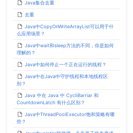
Java集合去重
去重
Java中CopyOnWriteArrayList可以用于什
么应用场景？
Java中wait和sleep方法的不同，你是如何
理解的？
Java中如何停止一个正在运行的线程？
Java中在Java中守护线程和本地线程区
别？
Java 中在 Java 中 CycliBarriar 和
CountdownLatch 有什么区别？
Java中ThreadPoolExecutor饱和策略有哪
些？