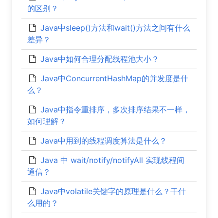
的区别？
Java中sleep()方法和wait()方法之间有什么
差异？
Java中如何合理分配线程池大小？
Java中ConcurrentHashMap的并发度是什
么？
Java中指令重排序，多次排序结果不一样，
如何理解？
Java中用到的线程调度算法是什么？
Java 中 wait/notify/notifyAll 实现线程间
通信？
Java中volatile关键字的原理是什么？干什
么用的？