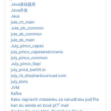
Java基础题库
Java并发
Jeux
jule_ch_main
Jule_pb_common
jule_sb_common
jule_sb_main
July_pinco_capes
july_pinco_capesandcrowns
july_pinco_common
July_pinco_Sepi
july_prod_bettilt.io
july_rb_shopharbourroad.com
july_slots
JVM
Kafka
Kako napraviti mladenku za narudЕѕbu poЕЎte
kan du sende en brud pГҐ mail