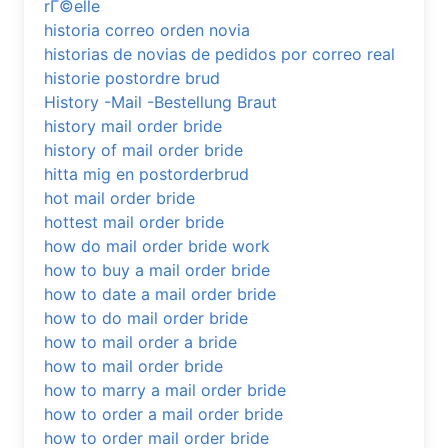
rГ©elle
historia correo orden novia
historias de novias de pedidos por correo real
historie postordre brud
History -Mail -Bestellung Braut
history mail order bride
history of mail order bride
hitta mig en postorderbrud
hot mail order bride
hottest mail order bride
how do mail order bride work
how to buy a mail order bride
how to date a mail order bride
how to do mail order bride
how to mail order a bride
how to mail order bride
how to marry a mail order bride
how to order a mail order bride
how to order mail order bride