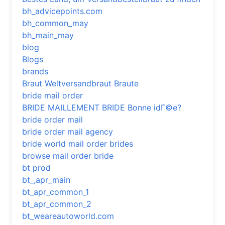
bh_advicepoints.com
bh_common_may
bh_main_may
blog
Blogs
brands
Braut Weltversandbraut Braute
bride mail order
BRIDE MAILLEMENT BRIDE Bonne idГ©e?
bride order mail
bride order mail agency
bride world mail order brides
browse mail order bride
bt prod
bt_,apr_main
bt_apr_common_1
bt_apr_common_2
bt_weareautoworld.com