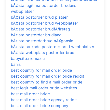
bÃ¤sta legitima postorder brudens
webbplatser
bÃ¤sta postorder brud platser
bÃ¤sta postorder brud webbplatser
bÃ¤sta postorder brudfÃ¶retag
bÃ¤sta postorder brudland
bÃ¤sta postorderbrud nÃ¥gonsin
bÃ¤sta rankade postorder brud webbplatser
bÃ¤sta webbplats postorder brud
babysitterroma.eu
bahis
best country for mail order bride
best country for mail order bride reddit
best country to find a mail order bride
best legit mail order bride websites
best mail order bride
best mail order bride agency reddit
best mail order bride company