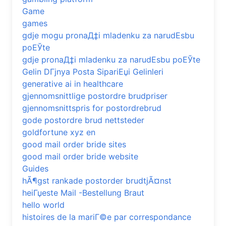
Game
games
gdje mogu pronaД‡i mladenku za narudЕѕbu
poЕЎte
gdje pronaД‡i mladenku za narudЕѕbu poЕЎte
Gelin DГјnya Posta SipariЕџi Gelinleri
generative ai in healthcare
gjennomsnittlige postordre brudpriser
gjennomsnittspris for postordrebrud
gode postordre brud nettsteder
goldfortune xyz en
good mail order bride sites
good mail order bride website
Guides
hÃ¶gst rankade postorder brudtjÃ¤nst
heiГџeste Mail -Bestellung Braut
hello world
histoires de la mariГ©e par correspondance