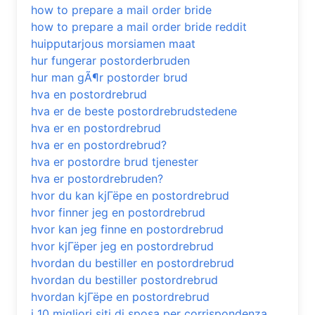
how to prepare a mail order bride
how to prepare a mail order bride reddit
huipputarjous morsiamen maat
hur fungerar postorderbruden
hur man gÃ¶r postorder brud
hva en postordrebrud
hva er de beste postordrebrudstedene
hva er en postordrebrud
hva er en postordrebrud?
hva er postordre brud tjenester
hva er postordrebruden?
hvor du kan kjГёpe en postordrebrud
hvor finner jeg en postordrebrud
hvor kan jeg finne en postordrebrud
hvor kjГёper jeg en postordrebrud
hvordan du bestiller en postordrebrud
hvordan du bestiller postordrebrud
hvordan kjГёpe en postordrebrud
i 10 migliori siti di sposa per corrispondenza