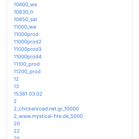
10800_wa
10830_tr
10850_sat
11000_wa
11000prod
11000prod2
11000prod3
11000prod4
11100_prod
11200_prod
12
13
15381 03.02
2
2_chickenroad.net.gr_10000
2_www.mystical-fire.de_5000
20
22
25