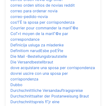
correo orden sitios de novias reddit
correo para ordenar novia
correo-pedido-novia
cos'ГЁ la sposa per corrispondenza
Courrier pour commander la mariГ©e
CoГ»t moyen de la mariГ©e par
correspondance
Definicija usluga za mladenke
Definitiom narudЕѕbe poЕЎte
Die Mail -Bestellungsbrautstelle
Die Versandbestellbraut
dove acquistare una sposa per corrispondenza
dovrei uscire con una sposa per
corrispondenza
Dubbo
Durchschnittliche Versandauftragspreise
Durchschnittsalter der Postanweisung Braut
Durchschnittspreis fГјr eine