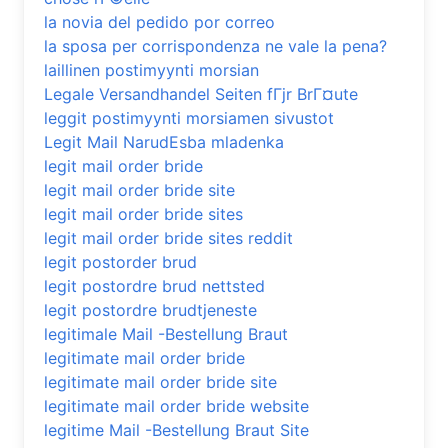
la novia del pedido por correo
la sposa per corrispondenza ne vale la pena?
laillinen postimyynti morsian
Legale Versandhandel Seiten fГјr BrГ¤ute
leggit postimyynti morsiamen sivustot
Legit Mail NarudЕѕba mladenka
legit mail order bride
legit mail order bride site
legit mail order bride sites
legit mail order bride sites reddit
legit postorder brud
legit postordre brud nettsted
legit postordre brudtjeneste
legitimale Mail -Bestellung Braut
legitimate mail order bride
legitimate mail order bride site
legitimate mail order bride website
legitime Mail -Bestellung Braut Site