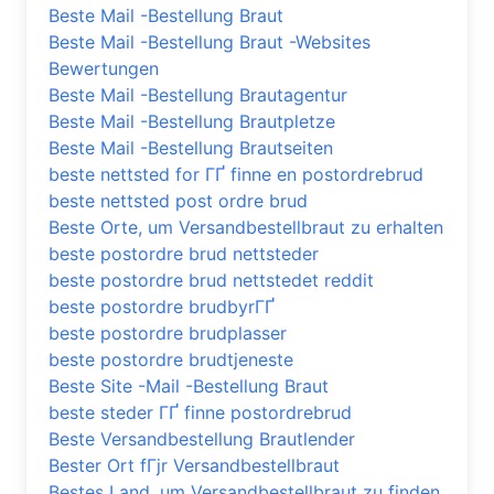
Beste Mail -Bestellung Braut
Beste Mail -Bestellung Braut -Websites
Bewertungen
Beste Mail -Bestellung Brautagentur
Beste Mail -Bestellung Brautpletze
Beste Mail -Bestellung Brautseiten
beste nettsted for ГҐ finne en postordrebrud
beste nettsted post ordre brud
Beste Orte, um Versandbestellbraut zu erhalten
beste postordre brud nettsteder
beste postordre brud nettstedet reddit
beste postordre brudbyrГҐ
beste postordre brudplasser
beste postordre brudtjeneste
Beste Site -Mail -Bestellung Braut
beste steder ГҐ finne postordrebrud
Beste Versandbestellung Brautlender
Bester Ort fГјr Versandbestellbraut
Bestes Land, um Versandbestellbraut zu finden