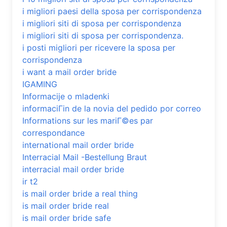
i migliori paesi della sposa per corrispondenza
i migliori siti di sposa per corrispondenza
i migliori siti di sposa per corrispondenza.
i posti migliori per ricevere la sposa per
corrispondenza
i want a mail order bride
IGAMING
Informacije o mladenki
informaciГіn de la novia del pedido por correo
Informations sur les mariГ©es par
correspondance
international mail order bride
Interracial Mail -Bestellung Braut
interracial mail order bride
ir t2
is mail order bride a real thing
is mail order bride real
is mail order bride safe