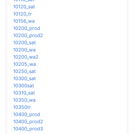
10120_sat
10120_tr
10156_wa
10200_prod
10200_prod2
10200_sat
10200_wa
10200_wa2
10205_wa
10250_sat
10300_sat
10300sat
10310_sat
10350_wa
10350tr
10400_prod
10400_prod2
10400_prod3